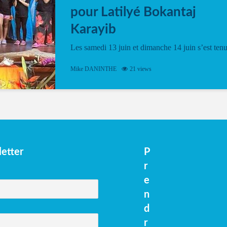
pour Latilyé Bokantaj
Karayib
Les samedi 13 juin et dimanche 14 juin s’est ten
le Gwan VAN Mené Nou Alé, un hommage
vibrant à Pierrot Narouman, organisé par
Mike DANINTHE
21 views
l’association Latilyé Bokantaj Karayib. Ce
spectacle de fin d’année, présenté à la salle...
etter
P
r
e
n
d
r