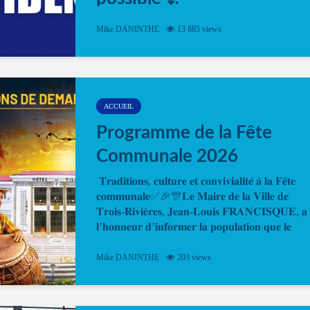
Désormais, il est possible de prendre rendez-vou
Mike DANINTHE
13 885 views
en ligne pour faire ou renouveler la carte d’identi
ou le passeport. Cela vous permettra de gagner d
temps. En quelques clics, votre rendez-vous en
ligne est...
ACCUEIL
Programme de la Fête
Communale 2026
𝐓𝐫𝐚𝐝𝐢𝐭𝐢𝐨𝐧𝐬, 𝐜𝐮𝐥𝐭𝐮𝐫𝐞 𝐞𝐭 𝐜𝐨𝐧𝐯𝐢𝐯𝐢𝐚𝐥𝐢𝐭𝐞́ 𝐚̀ 𝐥𝐚 𝐅𝐞̂𝐭𝐞
𝐜𝐨𝐦𝐦𝐮𝐧𝐚𝐥𝐞✅🎉🎊𝐋𝐞 𝐌𝐚𝐢𝐫𝐞 𝐝𝐞 𝐥𝐚 𝐕𝐢𝐥𝐥𝐞 𝐝𝐞
𝐓𝐫𝐨𝐢𝐬-𝐑𝐢𝐯𝐢𝐞̀𝐫𝐞𝐬, 𝐉𝐞𝐚𝐧-𝐋𝐨𝐮𝐢𝐬 𝐅𝐑𝐀𝐍𝐂𝐈𝐒𝐐𝐔𝐄, 𝐚
𝐥’𝐡𝐨𝐧𝐧𝐞𝐮𝐫 𝐝’𝐢𝐧𝐟𝐨𝐫𝐦𝐞𝐫 𝐥𝐚 𝐩𝐨𝐩𝐮𝐥𝐚𝐭𝐢𝐨𝐧 𝐪𝐮𝐞 𝐥𝐞
𝐩𝐫𝐨𝐠𝐫𝐚𝐦𝐦𝐞 𝐨𝐟𝐟𝐢𝐜𝐢𝐞𝐥 𝐝𝐞 𝐥𝐚 𝐅𝐞̂𝐭𝐞...
Mike DANINTHE
203 views