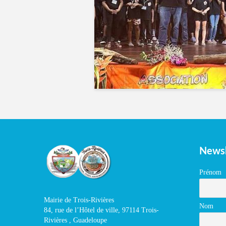
Newsl
Prénom
Mairie de Trois-Rivières
Nom
84, rue de l’Hôtel de ville, 97114 Trois-
Rivières , Guadeloupe