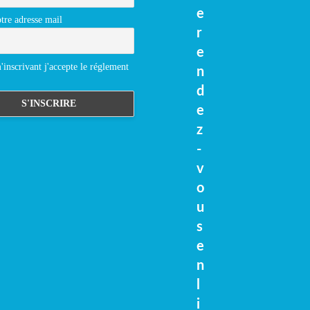
e
tre adresse mail
r
e
inscrivant j'accepte le réglement
n
d
e
z
-
v
o
u
s
e
n
l
i