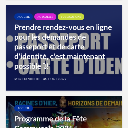
ACCUEIL
ACTUALITÉ
PUBLICATIONS
Prendre rendez-vous en ligne
pour les demandes de
passeport et de carte
d’identité, c’est maintenant
possible ⤵️!
Mike DANINTHE
13 877 views
ACCUEIL
Programme de la Fête