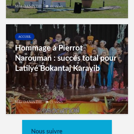
Mike DANINTHE
44 views
ACCUEIL
Hommage à Pierrot
Narouman : succés total pour
Latilyé Bokantaj Karayib
Mike DANINTHE
21 views
Nous suivre