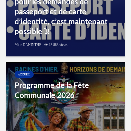
pour les demandes de
passeport et de carte
d’identité, c’est maintenant
possible ⤵️!
Mike DANINTHE
13 883 views
ACCUEIL
Programme de la Fête
Communale 2026