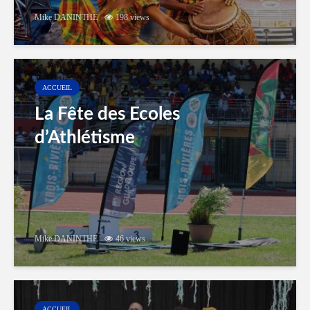
Mike DANINTHE
198 views
ACCUEIL
La Fête des Ecoles
d’Athlétisme
Mike DANINTHE
46 views
ACCUEIL