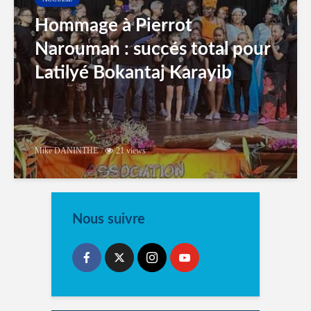
Hommage à Pierrot
Narouman : succés total pour
Latilyé Bokantaj Karayib
Mike DANINTHE
21 views
Nous suivre