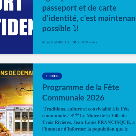
passeport et de carte
d’identité, c’est maintenan
possible ⤵️!
Désormais, il est possible de prendre rendez-vou
Mike DANINTHE
13 879 views
en ligne pour faire ou renouveler la carte d’identi
ou le passeport. Cela vous permettra de gagner d
temps. En quelques clics, votre rendez-vous en
ligne est...
ACCUEIL
Programme de la Fête
Communale 2026
𝐓𝐫𝐚𝐝𝐢𝐭𝐢𝐨𝐧𝐬, 𝐜𝐮𝐥𝐭𝐮𝐫𝐞 𝐞𝐭 𝐜𝐨𝐧𝐯𝐢𝐯𝐢𝐚𝐥𝐢𝐭𝐞́ 𝐚̀ 𝐥𝐚 𝐅𝐞̂𝐭𝐞
𝐜𝐨𝐦𝐦𝐮𝐧𝐚𝐥𝐞✅🎉🎊𝐋𝐞 𝐌𝐚𝐢𝐫𝐞 𝐝𝐞 𝐥𝐚 𝐕𝐢𝐥𝐥𝐞 𝐝𝐞
𝐓𝐫𝐨𝐢𝐬-𝐑𝐢𝐯𝐢𝐞̀𝐫𝐞𝐬, 𝐉𝐞𝐚𝐧-𝐋𝐨𝐮𝐢𝐬 𝐅𝐑𝐀𝐍𝐂𝐈𝐒𝐐𝐔𝐄, 𝐚
𝐥’𝐡𝐨𝐧𝐧𝐞𝐮𝐫 𝐝’𝐢𝐧𝐟𝐨𝐫𝐦𝐞𝐫 𝐥𝐚 𝐩𝐨𝐩𝐮𝐥𝐚𝐭𝐢𝐨𝐧 𝐪𝐮𝐞 𝐥𝐞
𝐩𝐫𝐨𝐠𝐫𝐚𝐦𝐦𝐞 𝐨𝐟𝐟𝐢𝐜𝐢𝐞𝐥 𝐝𝐞 𝐥𝐚 𝐅𝐞̂𝐭𝐞...