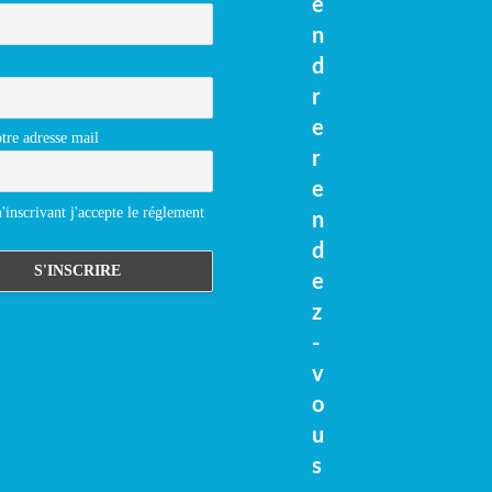
e
n
d
r
e
tre adresse mail
r
e
inscrivant j'accepte le réglement
n
d
e
z
-
v
o
u
s