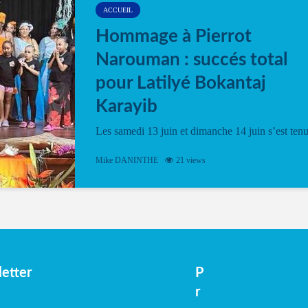
ACCUEIL
Hommage à Pierrot
Narouman : succés total
pour Latilyé Bokantaj
Karayib
Les samedi 13 juin et dimanche 14 juin s’est ten
le Gwan VAN Mené Nou Alé, un hommage
vibrant à Pierrot Narouman, organisé par
Mike DANINTHE
21 views
l’association Latilyé Bokantaj Karayib. Ce
spectacle de fin d’année, présenté à la salle...
etter
P
r