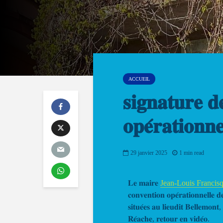
ACCUEIL
𝐬𝐢𝐠𝐧𝐚𝐭𝐮𝐫𝐞 𝐝
𝐨𝐩𝐞́𝐫𝐚𝐭𝐢𝐨𝐧𝐧
29 janvier 2025
1 min read
𝐋𝐞 𝐦𝐚𝐢𝐫𝐞
Jean-Louis Francis
𝐜𝐨𝐧𝐯𝐞𝐧𝐭𝐢𝐨𝐧 𝐨𝐩𝐞́𝐫𝐚𝐭𝐢𝐨𝐧𝐧𝐞𝐥𝐥𝐞 
𝐬𝐢𝐭𝐮𝐞́𝐞𝐬 𝐚𝐮 𝐥𝐢𝐞𝐮𝐝𝐢𝐭 𝐁𝐞𝐥𝐥𝐞𝐦𝐨𝐧𝐭
𝐑𝐞́𝐚𝐜𝐡𝐞, 𝐫𝐞𝐭𝐨𝐮𝐫 𝐞𝐧 𝐯𝐢𝐝𝐞́𝐨
.