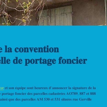
 𝐥𝐚 𝐜𝐨𝐧𝐯𝐞𝐧𝐭𝐢𝐨𝐧
𝐥𝐥𝐞 𝐝𝐞 𝐩𝐨𝐫𝐭𝐚𝐠𝐞 𝐟𝐨𝐧𝐜𝐢𝐞𝐫
que
𝐞𝐭 𝐬𝐨𝐧 𝐞́𝐪𝐮𝐢𝐩𝐞 𝐬𝐨𝐧𝐭 𝐡𝐞𝐮𝐫𝐞𝐮𝐱 𝐝’𝐚𝐧𝐧𝐨𝐧𝐜𝐞𝐫 𝐥𝐚 𝐬𝐢𝐠𝐧𝐚𝐭𝐮𝐫𝐞 𝐝𝐞 𝐥𝐚
𝐞 𝐩𝐨𝐫𝐭𝐚𝐠𝐞 𝐟𝐨𝐧𝐜𝐢𝐞𝐫 𝐝𝐞𝐬 𝐩𝐚𝐫𝐜𝐞𝐥𝐥𝐞𝐬 𝐜𝐚𝐝𝐚𝐬𝐭𝐫𝐞́𝐞𝐬 𝐀𝐎𝟕𝟖𝟗, 𝟖𝟖𝟕 𝐞𝐭 𝟖𝟖𝟖
, 𝐚𝐢𝐧𝐬𝐢 𝐪𝐮𝐞 𝐝𝐞𝐬 𝐩𝐚𝐫𝐜𝐞𝐥𝐥𝐞𝐬 𝐀𝐌 𝟓𝟑𝟎 𝐞𝐭 𝟓𝟑𝟏 𝐬𝐢𝐭𝐮𝐞́𝐞𝐬 𝐫𝐮𝐞 𝐆𝐞𝐫𝐯𝐢𝐥𝐥𝐞