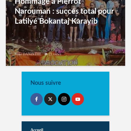
Hommage à Pierrot
Narouman : succés total pour
Latilyé Bokantaj Karayib
Mike DANINTHE
21 views
Nous suivre
Accueil