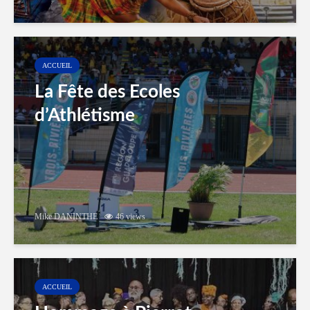
ACCUEIL
La Fête des Ecoles
d’Athlétisme
Mike DANINTHE
46 views
ACCUEIL