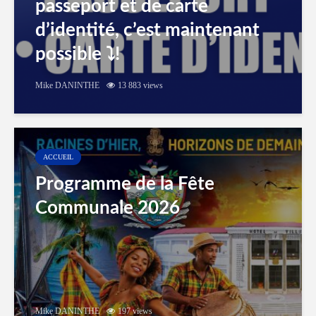
passeport et de carte
d’identité, c’est maintenant
possible ⤵️!
Mike DANINTHE
13 883 views
ACCUEIL
Programme de la Fête
Communale 2026
Mike DANINTHE
197 views