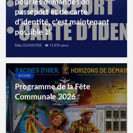
pour les demandes de
passeport et de carte
d’identité, c’est maintenant
possible ⤵️!
Mike DANINTHE
13 878 views
ACCUEIL
Programme de la Fête
Communale 2026