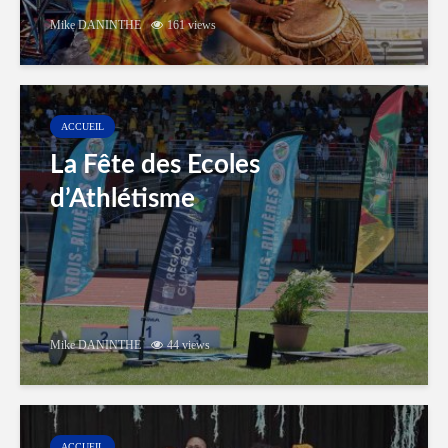
Mike DANINTHE
161 views
ACCUEIL
La Fête des Ecoles
d’Athlétisme
Mike DANINTHE
44 views
ACCUEIL