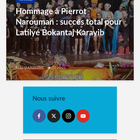
Hommage à Pierrot
Narouman : succés total pour
Latilyé Bokantaj Karayib
Mike DANINTHE
21 views
Nous suivre