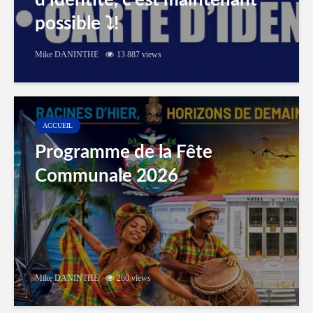
d’identité, c’est maintenant
possible ⤵️!
Mike DANINTHE
13 887 views
ACCUEIL
Programme de la Fête
Communale 2026
Mike DANINTHE
260 views