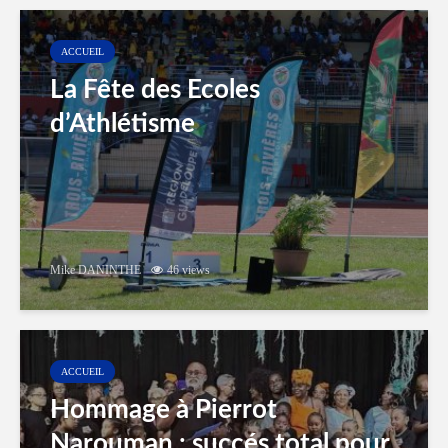
ACCUEIL
La Fête des Ecoles
d’Athlétisme
Mike DANINTHE
46 views
ACCUEIL
Hommage à Pierrot
Narouman : succés total pour