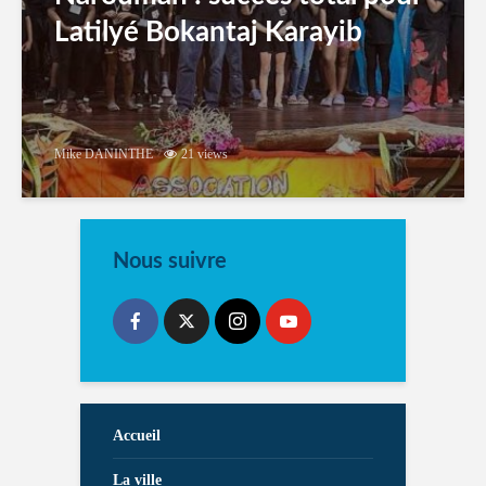
Latilyé Bokantaj Karayib
Mike DANINTHE
21 views
Nous suivre
Accueil
La ville