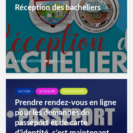
Réception des bacheliers
Mike DANINTHE
514 views
ACCUEIL
ACTUALITÉ
PUBLICATIONS
Prendre rendez-vous en ligne
pour les demandes de
passeport et de carte