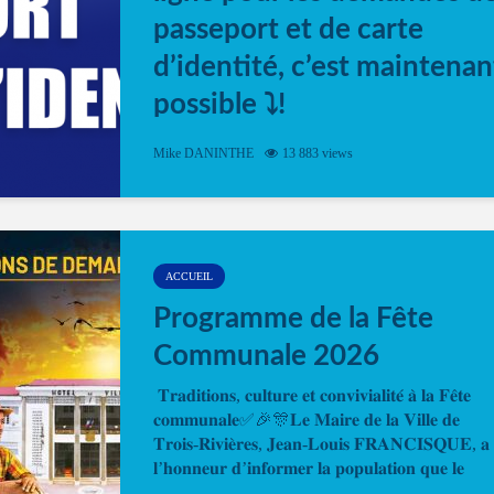
passeport et de carte
d’identité, c’est maintenan
possible ⤵️!
Désormais, il est possible de prendre rendez-vou
Mike DANINTHE
13 883 views
en ligne pour faire ou renouveler la carte d’identi
ou le passeport. Cela vous permettra de gagner d
temps. En quelques clics, votre rendez-vous en
ligne est...
ACCUEIL
Programme de la Fête
Communale 2026
𝐓𝐫𝐚𝐝𝐢𝐭𝐢𝐨𝐧𝐬, 𝐜𝐮𝐥𝐭𝐮𝐫𝐞 𝐞𝐭 𝐜𝐨𝐧𝐯𝐢𝐯𝐢𝐚𝐥𝐢𝐭𝐞́ 𝐚̀ 𝐥𝐚 𝐅𝐞̂𝐭𝐞
𝐜𝐨𝐦𝐦𝐮𝐧𝐚𝐥𝐞✅🎉🎊𝐋𝐞 𝐌𝐚𝐢𝐫𝐞 𝐝𝐞 𝐥𝐚 𝐕𝐢𝐥𝐥𝐞 𝐝𝐞
𝐓𝐫𝐨𝐢𝐬-𝐑𝐢𝐯𝐢𝐞̀𝐫𝐞𝐬, 𝐉𝐞𝐚𝐧-𝐋𝐨𝐮𝐢𝐬 𝐅𝐑𝐀𝐍𝐂𝐈𝐒𝐐𝐔𝐄, 𝐚
𝐥’𝐡𝐨𝐧𝐧𝐞𝐮𝐫 𝐝’𝐢𝐧𝐟𝐨𝐫𝐦𝐞𝐫 𝐥𝐚 𝐩𝐨𝐩𝐮𝐥𝐚𝐭𝐢𝐨𝐧 𝐪𝐮𝐞 𝐥𝐞
𝐩𝐫𝐨𝐠𝐫𝐚𝐦𝐦𝐞 𝐨𝐟𝐟𝐢𝐜𝐢𝐞𝐥 𝐝𝐞 𝐥𝐚 𝐅𝐞̂𝐭𝐞...