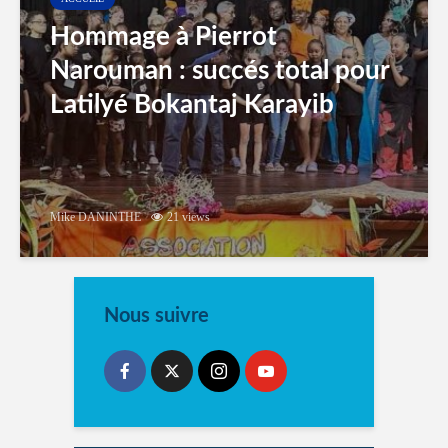
Hommage à Pierrot
Narouman : succés total pour
Latilyé Bokantaj Karayib
Mike DANINTHE
21 views
Nous suivre