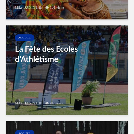
Mike DANINTHE
161 views
ACCUEIL
La Fête des Ecoles
d’Athlétisme
Mike DANINTHE
44 views
ACCUEIL