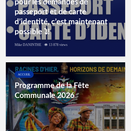
pour les demandes de
passeport et de carte
d’identité, c’est maintenant
possible ⤵️!
Mike DANINTHE
13 878 views
ACCUEIL
Programme de la Fête
Communale 2026