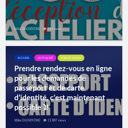
Mike DANINTHE
514 views
ACCUEIL
ACTUALITÉ
PUBLICATIONS
Prendre rendez-vous en ligne
pour les demandes de
passeport et de carte
d’identité, c’est maintenant
possible ⤵️!
Mike DANINTHE
13 887 views