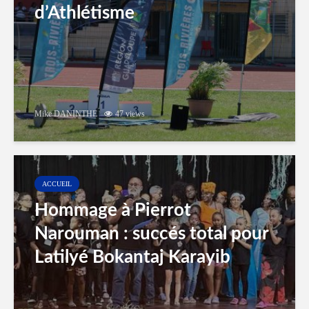
d’Athlétisme
Mike DANINTHE
47 views
ACCUEIL
Hommage à Pierrot
Narouman : succés total pour
Latilyé Bokantaj Karayib