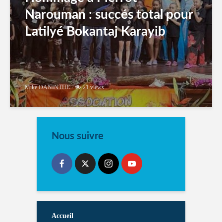
Narouman : succés total pour
Latilyé Bokantaj Karayib
Mike DANINTHE
21 views
Nous suivre
Accueil