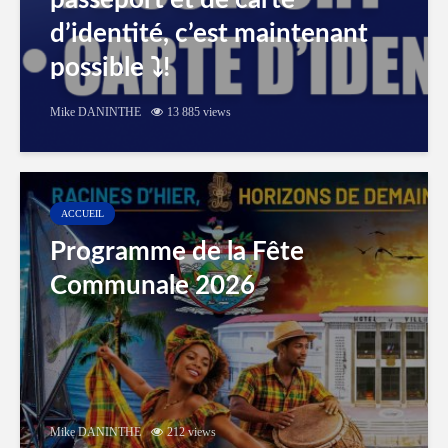
passeport et de carte
d’identité, c’est maintenant
possible ⤵️!
Mike DANINTHE
13 885 views
ACCUEIL
Programme de la Fête
Communale 2026
Mike DANINTHE
212 views