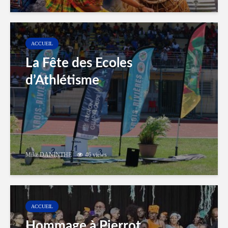
ACCUEIL
La Fête des Ecoles
d’Athlétisme
Mike DANINTHE
46 views
ACCUEIL
Hommage à Pierrot