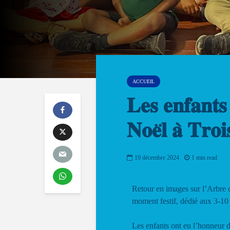
ACCUEIL
𝐋𝐞𝐬 𝐞𝐧𝐟𝐚𝐧𝐭𝐬
𝐍𝐨𝐞̈𝐥 𝐚̀ 𝐓𝐫𝐨𝐢
19 décembre 2024
1 min read
Retour en images sur l’Arbre 
moment festif, dédié aux 3-10 
Les enfants ont eu l’honneur de décou