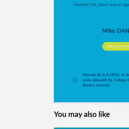
moment fort, placé sous le sign
Mike DA
VIEW ALL POST
𝐌𝐚𝐫𝐜𝐡𝐞́ 𝐝𝐞 𝐥𝐚 𝐅𝐀𝐏𝐄𝐆 𝐞𝐭 𝐝
𝐬𝐨𝐜𝐢𝐨-𝐞́𝐝𝐮𝐜𝐚𝐭𝐢𝐟 𝐝𝐮 𝐂𝐨𝐥𝐥𝐞̀𝐠𝐞 
𝐑𝐨𝐜𝐡𝐞𝐬 𝐆𝐫𝐚𝐯𝐞́𝐞𝐬
You may also like