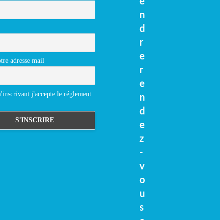
e
n
d
r
e
tre adresse mail
r
e
inscrivant j'accepte le réglement
n
d
e
z
-
v
o
u
s