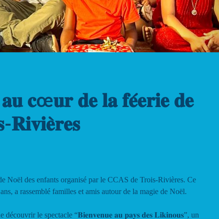
 𝐚𝐮 𝐜œ𝐮𝐫 𝐝𝐞 𝐥𝐚 𝐟𝐞́𝐞𝐫𝐢𝐞 𝐝𝐞
-𝐑𝐢𝐯𝐢𝐞̀𝐫𝐞𝐬
de Noël des enfants organisé par le CCAS de Trois-Rivières. Ce
ans, a rassemblé familles et amis autour de la magie de Noël.
vrir le spectacle “𝐁𝐢𝐞𝐧𝐯𝐞𝐧𝐮𝐞 𝐚𝐮 𝐩𝐚𝐲𝐬 𝐝𝐞𝐬 𝐋𝐢𝐤𝐢𝐧𝐨𝐮𝐬”, un