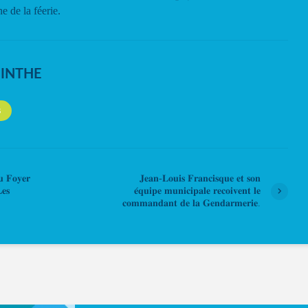
e de la féerie.
NINTHE
S
 𝐅𝐨𝐲𝐞𝐫
𝐉𝐞𝐚𝐧-𝐋𝐨𝐮𝐢𝐬 𝐅𝐫𝐚𝐧𝐜𝐢𝐬𝐪𝐮𝐞 𝐞𝐭 𝐬𝐨𝐧
𝐞𝐬
𝐞́𝐪𝐮𝐢𝐩𝐞 𝐦𝐮𝐧𝐢𝐜𝐢𝐩𝐚𝐥𝐞 𝐫𝐞𝐜𝐨𝐢𝐯𝐞𝐧𝐭 𝐥𝐞
𝐜𝐨𝐦𝐦𝐚𝐧𝐝𝐚𝐧𝐭 𝐝𝐞 𝐥𝐚 𝐆𝐞𝐧𝐝𝐚𝐫𝐦𝐞𝐫𝐢𝐞.