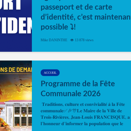
passeport et de carte
d’identité, c’est maintenan
possible ⤵️!
Désormais, il est possible de prendre rendez-vou
Mike DANINTHE
13 878 views
en ligne pour faire ou renouveler la carte d’identi
ou le passeport. Cela vous permettra de gagner d
temps. En quelques clics, votre rendez-vous en
ligne est...
ACCUEIL
Programme de la Fête
Communale 2026
𝐓𝐫𝐚𝐝𝐢𝐭𝐢𝐨𝐧𝐬, 𝐜𝐮𝐥𝐭𝐮𝐫𝐞 𝐞𝐭 𝐜𝐨𝐧𝐯𝐢𝐯𝐢𝐚𝐥𝐢𝐭𝐞́ 𝐚̀ 𝐥𝐚 𝐅𝐞̂𝐭𝐞
𝐜𝐨𝐦𝐦𝐮𝐧𝐚𝐥𝐞✅🎉🎊𝐋𝐞 𝐌𝐚𝐢𝐫𝐞 𝐝𝐞 𝐥𝐚 𝐕𝐢𝐥𝐥𝐞 𝐝𝐞
𝐓𝐫𝐨𝐢𝐬-𝐑𝐢𝐯𝐢𝐞̀𝐫𝐞𝐬, 𝐉𝐞𝐚𝐧-𝐋𝐨𝐮𝐢𝐬 𝐅𝐑𝐀𝐍𝐂𝐈𝐒𝐐𝐔𝐄, 𝐚
𝐥’𝐡𝐨𝐧𝐧𝐞𝐮𝐫 𝐝’𝐢𝐧𝐟𝐨𝐫𝐦𝐞𝐫 𝐥𝐚 𝐩𝐨𝐩𝐮𝐥𝐚𝐭𝐢𝐨𝐧 𝐪𝐮𝐞 𝐥𝐞
𝐩𝐫𝐨𝐠𝐫𝐚𝐦𝐦𝐞 𝐨𝐟𝐟𝐢𝐜𝐢𝐞𝐥 𝐝𝐞 𝐥𝐚 𝐅𝐞̂𝐭𝐞...