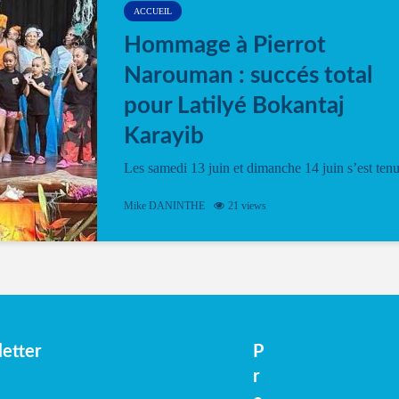
ACCUEIL
Hommage à Pierrot
Narouman : succés total
pour Latilyé Bokantaj
Karayib
Les samedi 13 juin et dimanche 14 juin s’est ten
le Gwan VAN Mené Nou Alé, un hommage
vibrant à Pierrot Narouman, organisé par
Mike DANINTHE
21 views
l’association Latilyé Bokantaj Karayib. Ce
spectacle de fin d’année, présenté à la salle...
etter
P
r