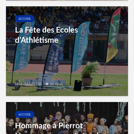
ACCUEIL
La Fête des Ecoles
d’Athlétisme
Mike DANINTHE
44 views
ACCUEIL
Hommage à Pierrot