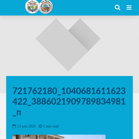
721762180_1040681611623
422_3886021909789834981
_n
13 juin 2026
1 min read