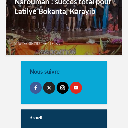
Narouman : succés total pour
Latilyé Bokantaj Karayib
Mike DANINTHE
21 views
Nous suivre
Accueil