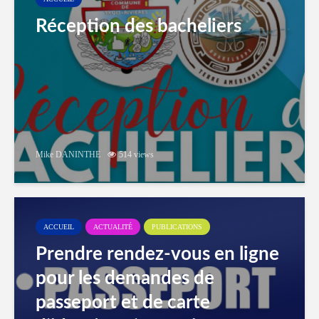
Réception des bacheliers
Mike DANINTHE
514 views
ACCUEIL
ACTUALITÉ
PUBLICATIONS
Prendre rendez-vous en ligne
pour les demandes de
passeport et de carte