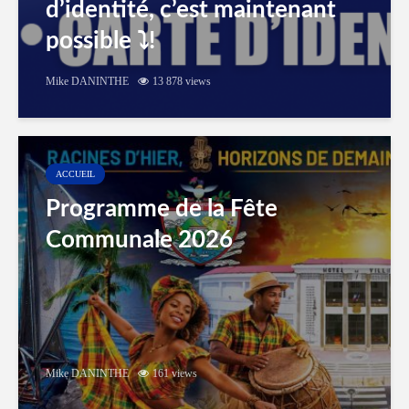
d’identité, c’est maintenant
possible ⤵️!
Mike DANINTHE
13 878 views
ACCUEIL
Programme de la Fête
Communale 2026
Mike DANINTHE
161 views