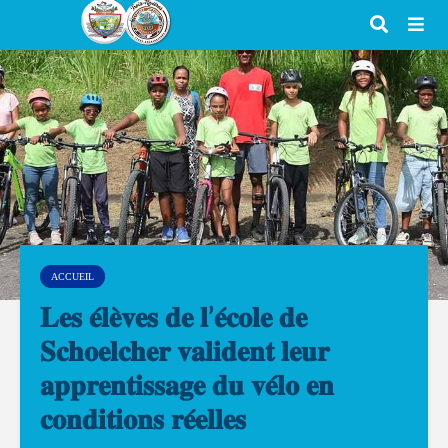
ACCUEIL
𝐋𝐞𝐬 𝐞́𝐥𝐞̀𝐯𝐞𝐬 𝐝𝐞 𝐥’𝐞́𝐜𝐨𝐥𝐞 𝐝𝐞
𝐒𝐜𝐡𝐨𝐞𝐥𝐜𝐡𝐞𝐫 𝐯𝐚𝐥𝐢𝐝𝐞𝐧𝐭 𝐥𝐞𝐮𝐫
𝐚𝐩𝐩𝐫𝐞𝐧𝐭𝐢𝐬𝐬𝐚𝐠𝐞 𝐝𝐮 𝐯𝐞́𝐥𝐨 𝐞𝐧
𝐜𝐨𝐧𝐝𝐢𝐭𝐢𝐨𝐧𝐬 𝐫𝐞́𝐞𝐥𝐥𝐞𝐬