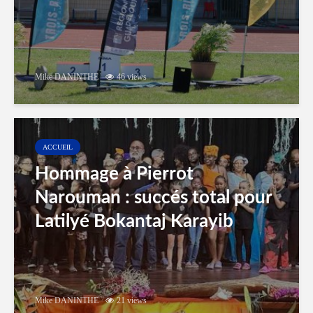
Mike DANINTHE
46 views
ACCUEIL
Hommage à Pierrot
Narouman : succés total pour
Latilyé Bokantaj Karayib
Mike DANINTHE
21 views