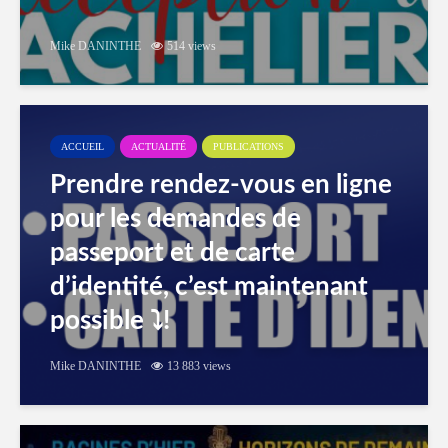
Mike DANINTHE
514 views
ACCUEIL
ACTUALITÉ
PUBLICATIONS
Prendre rendez-vous en ligne
pour les demandes de
passeport et de carte
d’identité, c’est maintenant
possible ⤵️!
Mike DANINTHE
13 883 views