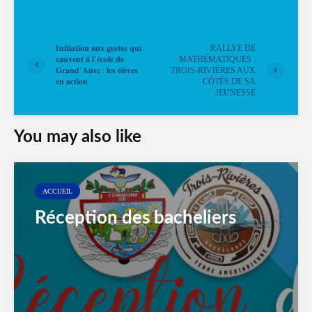
𝐈𝐧𝐢𝐭𝐢𝐚𝐭𝐢𝐨𝐧 𝐚𝐮𝐱 𝐠𝐞𝐬𝐭𝐞𝐬 𝐪𝐮𝐢
RALLYE DE
𝐬𝐚𝐮𝐯𝐞𝐧𝐭 𝐚̀ 𝐥’𝐞́𝐜𝐨𝐥𝐞 𝐝𝐞
MATHÉMATIQUES :
𝐆𝐫𝐚𝐧𝐝’𝐀𝐧𝐬𝐞 : 𝐥𝐞𝐬 𝐞́𝐥𝐞̀𝐯𝐞𝐬
TROIS-RIVIÈRES AUX
𝐞𝐧 𝐚𝐜𝐭𝐢𝐨𝐧
CÔTÉS DE SA
JEUNESSE
You may also like
ACCUEIL
Réception des bacheliers