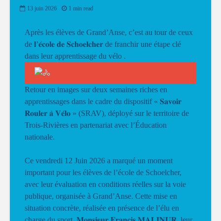
13 juin 2026
1 min read
Après les élèves de Grand’Anse, c’est au tour de ceux
de 𝐥’𝐞́𝐜𝐨𝐥𝐞 𝐝𝐞 𝐒𝐜𝐡𝐨𝐞𝐥𝐜𝐡𝐞𝐫 de franchir une étape clé
dans leur apprentissage du vélo
.
Retour en images sur deux semaines riches en
apprentissages dans le cadre du dispositif « 𝐒𝐚𝐯𝐨𝐢𝐫
𝐑𝐨𝐮𝐥𝐞𝐫 𝐚̀ 𝐕𝐞́𝐥𝐨 » (SRAV), déployé sur le territoire de
Trois-Rivières en partenariat avec l’Éducation
nationale.
Ce vendredi 12 Juin 2026 a marqué un moment
important pour les élèves de l’école de Schoelcher,
avec leur évaluation en conditions réelles sur la voie
publique, organisée à Grand’Anse. Cette mise en
situation concrète, réalisée en présence de l’élu en
charge du sport, 𝐌𝐨𝐧𝐬𝐢𝐞𝐮𝐫 𝐅𝐫𝐚𝐧𝐜𝐢𝐬 𝐌𝐀𝐋𝐈𝐍𝐔𝐑, leur