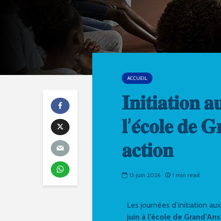
ACCUEIL
𝐈𝐧𝐢𝐭𝐢𝐚𝐭𝐢𝐨𝐧 𝐚
𝐥’𝐞́𝐜𝐨𝐥𝐞 𝐝𝐞 𝐆
𝐚𝐜𝐭𝐢𝐨𝐧
13 juin 2026
1 min read
Les journées d’initiation a
juin à l’école de Grand’Ans