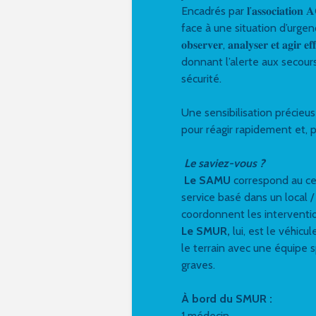
Encadrés par 𝐥’𝐚𝐬𝐬𝐨𝐜𝐢𝐚𝐭
face à une situation d’urgenc
𝐨𝐛𝐬𝐞𝐫𝐯𝐞𝐫, 𝐚𝐧𝐚𝐥𝐲𝐬𝐞𝐫 𝐞𝐭
donnant l’alerte aux secour
sécurité.
Une sensibilisation précieuse qui permet 
pour réagir rapidement et, 
Le saviez-vous ?
Le SAMU
correspond au cen
service basé dans un local 
coordonnent les interventi
Le SMUR,
lui, est le véhicu
le terrain avec une équipe s
graves.
À bord du SMUR :
1 médecin