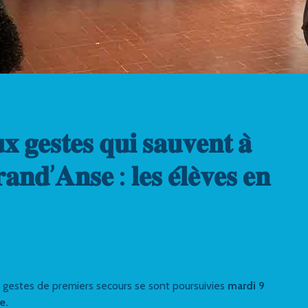
𝐮𝐱 𝐠𝐞𝐬𝐭𝐞𝐬 𝐪𝐮𝐢 𝐬𝐚𝐮𝐯𝐞𝐧𝐭 𝐚̀
𝐚𝐧𝐝’𝐀𝐧𝐬𝐞 : 𝐥𝐞𝐬 𝐞́𝐥𝐞̀𝐯𝐞𝐬 𝐞𝐧
ux gestes de premiers secours se sont poursuivies
mardi 9
e.