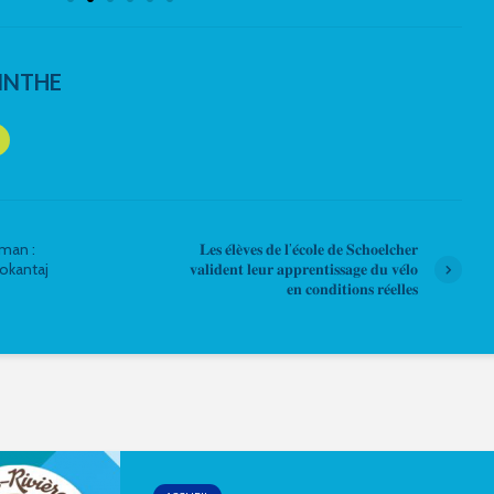
INTHE
man :
𝐋𝐞𝐬 𝐞́𝐥𝐞̀𝐯𝐞𝐬 𝐝𝐞 𝐥’𝐞́𝐜𝐨𝐥𝐞 𝐝𝐞 𝐒𝐜𝐡𝐨𝐞𝐥𝐜𝐡𝐞𝐫
Bokantaj
𝐯𝐚𝐥𝐢𝐝𝐞𝐧𝐭 𝐥𝐞𝐮𝐫 𝐚𝐩𝐩𝐫𝐞𝐧𝐭𝐢𝐬𝐬𝐚𝐠𝐞 𝐝𝐮 𝐯𝐞́𝐥𝐨
𝐞𝐧 𝐜𝐨𝐧𝐝𝐢𝐭𝐢𝐨𝐧𝐬 𝐫𝐞́𝐞𝐥𝐥𝐞𝐬