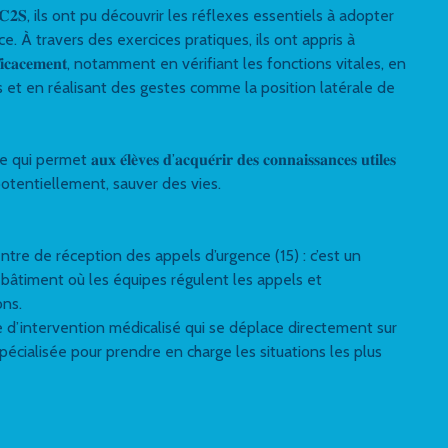
𝐨𝐧 𝐀𝐂𝟐𝐒, ils ont pu découvrir les réflexes essentiels à adopter
e. À travers des exercices pratiques, ils ont appris à
 𝐚𝐠𝐢𝐫 𝐞𝐟𝐟𝐢𝐜𝐚𝐜𝐞𝐦𝐞𝐧𝐭, notamment en vérifiant les fonctions vitales, en
s et en réalisant des gestes comme la position latérale de
𝐮𝐱 𝐞́𝐥𝐞̀𝐯𝐞𝐬 𝐝’𝐚𝐜𝐪𝐮𝐞́𝐫𝐢𝐫 𝐝𝐞𝐬 𝐜𝐨𝐧𝐧𝐚𝐢𝐬𝐬𝐚𝐧𝐜𝐞𝐬 𝐮𝐭𝐢𝐥𝐞𝐬
potentiellement, sauver des vies.
tre de réception des appels d’urgence (15) : c’est un
/ bâtiment où les équipes régulent les appels et
ons.
le d’intervention médicalisé qui se déplace directement sur
pécialisée pour prendre en charge les situations les plus