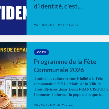
d’identité, c’est...
Mike DANINTHE
13 883 views
ACCUEIL
Programme de la Fête
Communale 2026
𝐓𝐫𝐚𝐝𝐢𝐭𝐢𝐨𝐧𝐬, 𝐜𝐮𝐥𝐭𝐮𝐫𝐞 𝐞𝐭 𝐜𝐨𝐧𝐯𝐢𝐯𝐢𝐚𝐥𝐢𝐭𝐞́ 𝐚̀ 𝐥𝐚 𝐅𝐞̂𝐭𝐞
𝐜𝐨𝐦𝐦𝐮𝐧𝐚𝐥𝐞✅🎉🎊𝐋𝐞 𝐌𝐚𝐢𝐫𝐞 𝐝𝐞 𝐥𝐚 𝐕𝐢𝐥𝐥𝐞 𝐝𝐞
𝐓𝐫𝐨𝐢𝐬-𝐑𝐢𝐯𝐢𝐞̀𝐫𝐞𝐬, 𝐉𝐞𝐚𝐧-𝐋𝐨𝐮𝐢𝐬 𝐅𝐑𝐀𝐍𝐂𝐈𝐒𝐐𝐔𝐄, 𝐚
𝐥’𝐡𝐨𝐧𝐧𝐞𝐮𝐫 𝐝’𝐢𝐧𝐟𝐨𝐫𝐦𝐞𝐫 𝐥𝐚 𝐩𝐨𝐩𝐮𝐥𝐚𝐭𝐢𝐨𝐧 𝐪𝐮𝐞 𝐥𝐞...
Mike DANINTHE
174 views