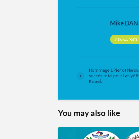
Mike DAN
VIEW ALL POSTS
Hommage à Pierrot Narou
succés total pour Latilyé 
Karayib
You may also like