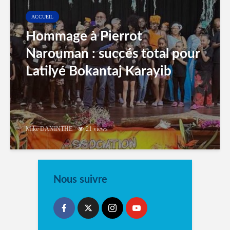
ACCUEIL
Hommage à Pierrot
Narouman : succés total pour
Latilyé Bokantaj Karayib
Mike DANINTHE
21 views
Nous suivre