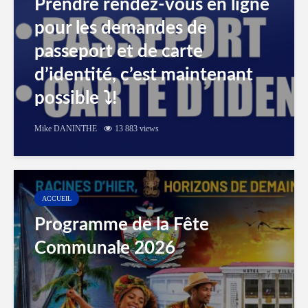
Prendre rendez-vous en ligne
pour les demandes de
passeport et de carte
d’identité, c’est maintenant
possible ⤵️!
Mike DANINTHE
13 883 views
ACCUEIL
Programme de la Fête
Communale 2026