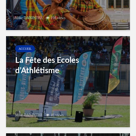
Mike DANINTHE
198 views
ACCUEIL
La Fête des Ecoles
d’Athlétisme
Mike DANINTHE
46 views