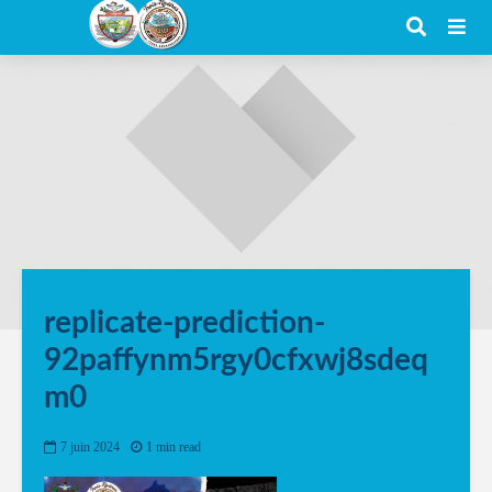
replicate-prediction-
92paffynm5rgy0cfxwj8sdeq
m0
7 juin 2024
1 min read