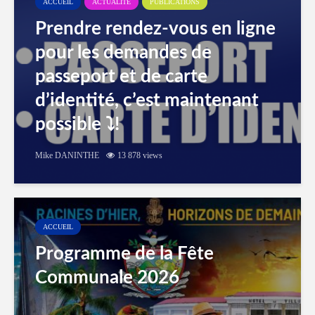
ACCUEIL
ACTUALITÉ
PUBLICATIONS
Prendre rendez-vous en ligne
pour les demandes de
passeport et de carte
d’identité, c’est maintenant
possible ⤵️!
Mike DANINTHE
13 878 views
ACCUEIL
Programme de la Fête
Communale 2026