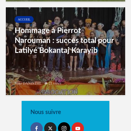
ACCUEIL
Hommage à Pierrot
Narouman : succés total pour
Latilyé Bokantaj Karayib
Mike DANINTHE
21 views
Nous suivre