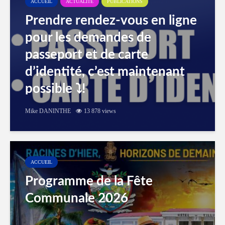
ACCUEIL
ACTUALITÉ
PUBLICATIONS
Prendre rendez-vous en ligne
pour les demandes de
passeport et de carte
d’identité, c’est maintenant
possible ⤵️!
Mike DANINTHE
13 878 views
ACCUEIL
Programme de la Fête
Communale 2026