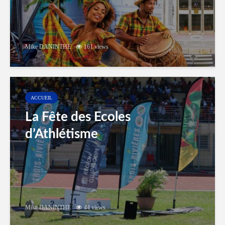
Mike DANINTHE
161 views
ACCUEIL
La Fête des Ecoles
d’Athlétisme
Mike DANINTHE
44 views