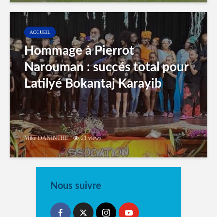
ACCUEIL
Hommage à Pierrot
Narouman : succés total pour
Latilyé Bokantaj Karayib
Mike DANINTHE
21 views
Nous suivre