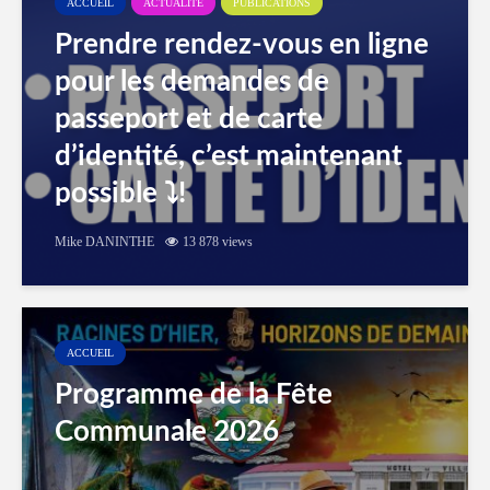
ACCUEIL
ACTUALITÉ
PUBLICATIONS
Prendre rendez-vous en ligne
pour les demandes de
passeport et de carte
d’identité, c’est maintenant
possible ⤵️!
Mike DANINTHE
13 878 views
ACCUEIL
Programme de la Fête
Communale 2026