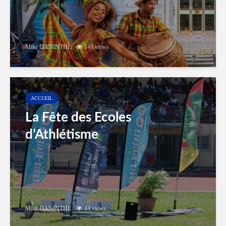
Mike DANINTHE
149 views
ACCUEIL
La Fête des Ecoles
d’Athlétisme
Mike DANINTHE
44 views