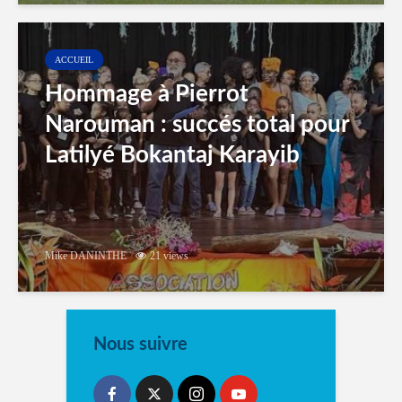
ACCUEIL
Hommage à Pierrot
Narouman : succés total pour
Latilyé Bokantaj Karayib
Mike DANINTHE
21 views
Nous suivre