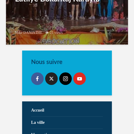
Mike DANINTHE
21 views
Nous suivre
Accueil
La ville