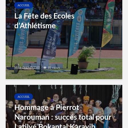
ACCUEIL
La Fête des Ecoles
d’Athlétisme
Mike DANINTHE
46 views
ACCUEIL
Hommage à Pierrot
Narouman : succés total pour
Latilyé Bokantaj Karayib