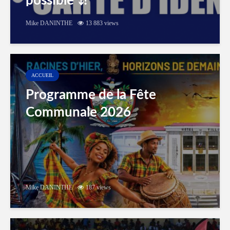
possible ⤵️!
Mike DANINTHE
13 883 views
ACCUEIL
Programme de la Fête
Communale 2026
Mike DANINTHE
187 views