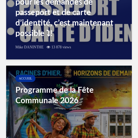
pour les demandes de
passeport et de carte
d’identité, c’est maintenant
possible ⤵️!
Mike DANINTHE
13 878 views
ACCUEIL
Programme de la Fête
Communale 2026