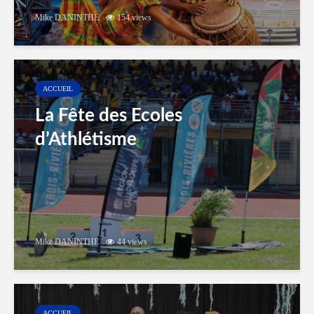
Mike DANINTHE
154 views
ACCUEIL
La Fête des Ecoles
d’Athlétisme
Mike DANINTHE
44 views
ACCUEIL