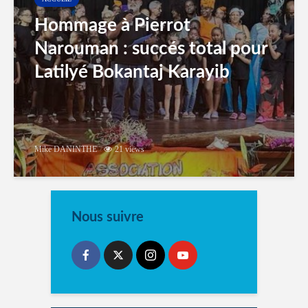
Hommage à Pierrot
Narouman : succés total pour
Latilyé Bokantaj Karayib
Mike DANINTHE
21 views
Nous suivre