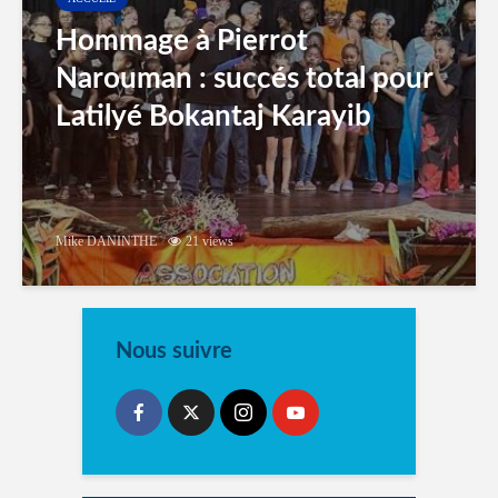
Hommage à Pierrot
Narouman : succés total pour
Latilyé Bokantaj Karayib
Mike DANINTHE
21 views
Nous suivre