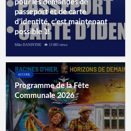
pour les demandes de
passeport et de carte
d’identité, c’est maintenant
possible ⤵️!
Mike DANINTHE
13 883 views
ACCUEIL
Programme de la Fête
Communale 2026