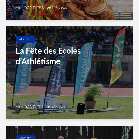
Mike DANINTHE
198 views
ACCUEIL
La Fête des Ecoles
d’Athlétisme
Mike DANINTHE
46 views
ACCUEIL