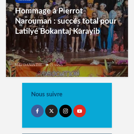
Hommage à Pierrot
Narouman : succés total pour
Latilyé Bokantaj Karayib
Mike DANINTHE
21 views
Nous suivre