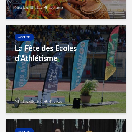
Mike DANINTHE
133 views
ACCUEIL
La Fête des Ecoles
d’Athlétisme
Mike DANINTHE
43 views
ACCUEIL