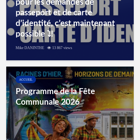
pour les demandes de
passeport et de carte
d’identité, c’est maintenant
possible ⤵️!
Mike DANINTHE
13 867 views
ACCUEIL
Programme de la Fête
Communale 2026