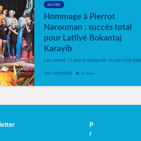
ACCUEIL
Hommage à Pierrot
Narouman : succés total
pour Latilyé Bokantaj
Karayib
Les samedi 13 juin et dimanche 14 juin s’est ten
le Gwan VAN Mené Nou Alé, un hommage
vibrant à Pierrot Narouman, organisé par
Mike DANINTHE
21 views
l’association Latilyé Bokantaj Karayib. Ce
spectacle de fin d’année, présenté à la salle...
etter
P
r