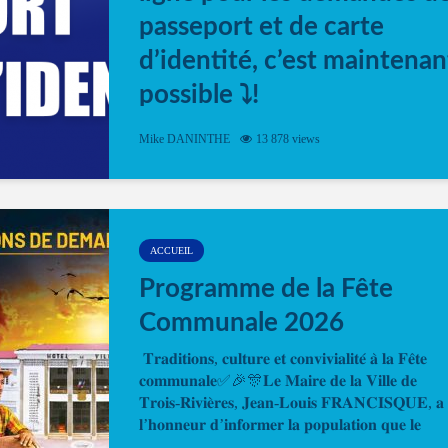
passeport et de carte
d’identité, c’est maintenan
possible ⤵️!
Désormais, il est possible de prendre rendez-vou
Mike DANINTHE
13 878 views
en ligne pour faire ou renouveler la carte d’identi
ou le passeport. Cela vous permettra de gagner d
temps. En quelques clics, votre rendez-vous en
ligne est...
ACCUEIL
Programme de la Fête
Communale 2026
𝐓𝐫𝐚𝐝𝐢𝐭𝐢𝐨𝐧𝐬, 𝐜𝐮𝐥𝐭𝐮𝐫𝐞 𝐞𝐭 𝐜𝐨𝐧𝐯𝐢𝐯𝐢𝐚𝐥𝐢𝐭𝐞́ 𝐚̀ 𝐥𝐚 𝐅𝐞̂𝐭𝐞
𝐜𝐨𝐦𝐦𝐮𝐧𝐚𝐥𝐞✅🎉🎊𝐋𝐞 𝐌𝐚𝐢𝐫𝐞 𝐝𝐞 𝐥𝐚 𝐕𝐢𝐥𝐥𝐞 𝐝𝐞
𝐓𝐫𝐨𝐢𝐬-𝐑𝐢𝐯𝐢𝐞̀𝐫𝐞𝐬, 𝐉𝐞𝐚𝐧-𝐋𝐨𝐮𝐢𝐬 𝐅𝐑𝐀𝐍𝐂𝐈𝐒𝐐𝐔𝐄, 𝐚
𝐥’𝐡𝐨𝐧𝐧𝐞𝐮𝐫 𝐝’𝐢𝐧𝐟𝐨𝐫𝐦𝐞𝐫 𝐥𝐚 𝐩𝐨𝐩𝐮𝐥𝐚𝐭𝐢𝐨𝐧 𝐪𝐮𝐞 𝐥𝐞
𝐩𝐫𝐨𝐠𝐫𝐚𝐦𝐦𝐞 𝐨𝐟𝐟𝐢𝐜𝐢𝐞𝐥 𝐝𝐞 𝐥𝐚 𝐅𝐞̂𝐭𝐞...