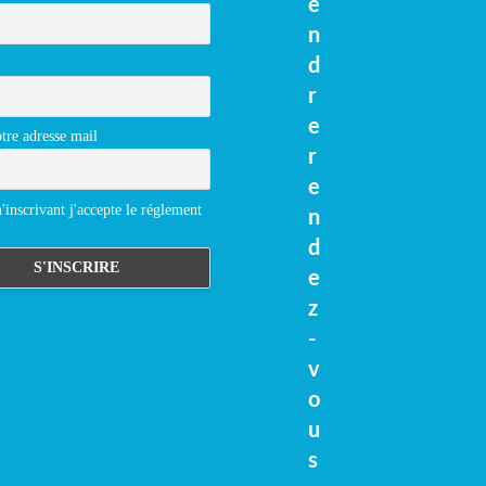
e
n
d
r
e
tre adresse mail
r
e
inscrivant j'accepte le réglement
n
d
e
z
-
v
o
u
s