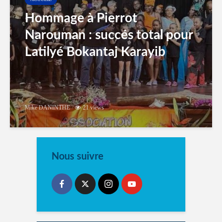
Hommage à Pierrot
Narouman : succés total pour
Latilyé Bokantaj Karayib
Mike DANINTHE
21 views
Nous suivre