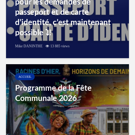
pour les demandes de
passeport et de carte
d’identité, c’est maintenant
possible ⤵️!
Mike DANINTHE
13 885 views
ACCUEIL
Programme de la Fête
Communale 2026