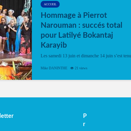
ACCUEIL
Hommage à Pierrot
Narouman : succés total
pour Latilyé Bokantaj
Karayib
Les samedi 13 juin et dimanche 14 juin s’est ten
le Gwan VAN Mené Nou Alé, un hommage
vibrant à Pierrot Narouman, organisé par
Mike DANINTHE
21 views
l’association Latilyé Bokantaj Karayib. Ce
spectacle de fin d’année, présenté à la salle...
etter
P
r