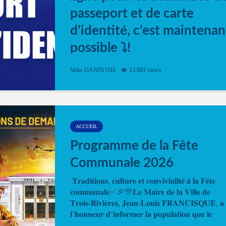
passeport et de carte
d’identité, c’est maintenan
possible ⤵️!
Désormais, il est possible de prendre rendez-vou
Mike DANINTHE
13 883 views
en ligne pour faire ou renouveler la carte d’identi
ou le passeport. Cela vous permettra de gagner d
temps. En quelques clics, votre rendez-vous en
ligne est...
ACCUEIL
Programme de la Fête
Communale 2026
𝐓𝐫𝐚𝐝𝐢𝐭𝐢𝐨𝐧𝐬, 𝐜𝐮𝐥𝐭𝐮𝐫𝐞 𝐞𝐭 𝐜𝐨𝐧𝐯𝐢𝐯𝐢𝐚𝐥𝐢𝐭𝐞́ 𝐚̀ 𝐥𝐚 𝐅𝐞̂𝐭𝐞
𝐜𝐨𝐦𝐦𝐮𝐧𝐚𝐥𝐞✅🎉🎊𝐋𝐞 𝐌𝐚𝐢𝐫𝐞 𝐝𝐞 𝐥𝐚 𝐕𝐢𝐥𝐥𝐞 𝐝𝐞
𝐓𝐫𝐨𝐢𝐬-𝐑𝐢𝐯𝐢𝐞̀𝐫𝐞𝐬, 𝐉𝐞𝐚𝐧-𝐋𝐨𝐮𝐢𝐬 𝐅𝐑𝐀𝐍𝐂𝐈𝐒𝐐𝐔𝐄, 𝐚
𝐥’𝐡𝐨𝐧𝐧𝐞𝐮𝐫 𝐝’𝐢𝐧𝐟𝐨𝐫𝐦𝐞𝐫 𝐥𝐚 𝐩𝐨𝐩𝐮𝐥𝐚𝐭𝐢𝐨𝐧 𝐪𝐮𝐞 𝐥𝐞
𝐩𝐫𝐨𝐠𝐫𝐚𝐦𝐦𝐞 𝐨𝐟𝐟𝐢𝐜𝐢𝐞𝐥 𝐝𝐞 𝐥𝐚 𝐅𝐞̂𝐭𝐞...