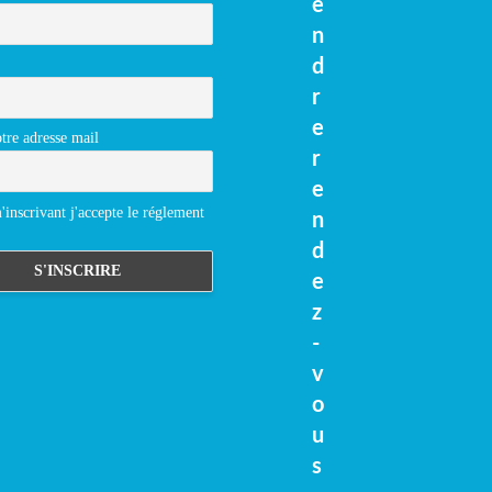
e
n
d
r
e
tre adresse mail
r
e
inscrivant j'accepte le réglement
n
d
e
z
-
v
o
u
s