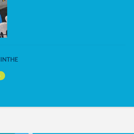
NINTHE
S