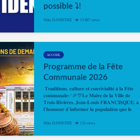
possible ⤵️!
Désormais, il est possible de prendre rendez-vou
Mike DANINTHE
13 867 views
en ligne pour faire ou renouveler la carte d’identi
ou le passeport. Cela vous permettra de gagner d
temps. En quelques clics, votre rendez-vous en
ligne est...
ACCUEIL
Programme de la Fête
Communale 2026
𝐓𝐫𝐚𝐝𝐢𝐭𝐢𝐨𝐧𝐬, 𝐜𝐮𝐥𝐭𝐮𝐫𝐞 𝐞𝐭 𝐜𝐨𝐧𝐯𝐢𝐯𝐢𝐚𝐥𝐢𝐭𝐞́ 𝐚̀ 𝐥𝐚 𝐅𝐞̂𝐭𝐞
𝐜𝐨𝐦𝐦𝐮𝐧𝐚𝐥𝐞✅🎉🎊𝐋𝐞 𝐌𝐚𝐢𝐫𝐞 𝐝𝐞 𝐥𝐚 𝐕𝐢𝐥𝐥𝐞 𝐝𝐞
𝐓𝐫𝐨𝐢𝐬-𝐑𝐢𝐯𝐢𝐞̀𝐫𝐞𝐬, 𝐉𝐞𝐚𝐧-𝐋𝐨𝐮𝐢𝐬 𝐅𝐑𝐀𝐍𝐂𝐈𝐒𝐐𝐔𝐄, 𝐚
𝐥’𝐡𝐨𝐧𝐧𝐞𝐮𝐫 𝐝’𝐢𝐧𝐟𝐨𝐫𝐦𝐞𝐫 𝐥𝐚 𝐩𝐨𝐩𝐮𝐥𝐚𝐭𝐢𝐨𝐧 𝐪𝐮𝐞 𝐥𝐞
𝐩𝐫𝐨𝐠𝐫𝐚𝐦𝐦𝐞 𝐨𝐟𝐟𝐢𝐜𝐢𝐞𝐥 𝐝𝐞 𝐥𝐚 𝐅𝐞̂𝐭𝐞...
Mike DANINTHE
133 views