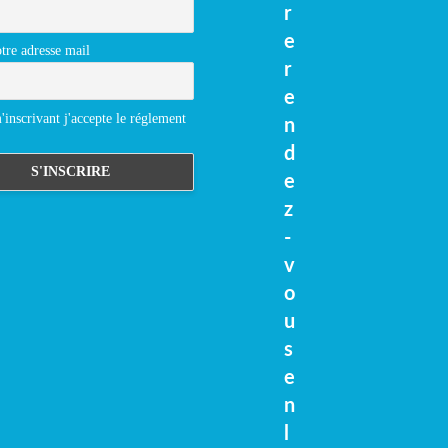
r
e
tre adresse mail
r
e
inscrivant j'accepte le réglement
n
d
e
z
-
v
o
u
s
e
n
l