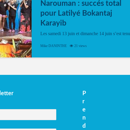
Narouman : succés total
pour Latilyé Bokantaj
Karayib
Les samedi 13 juin et dimanche 14 juin s’est ten
le Gwan VAN Mené Nou Alé, un hommage
vibrant à Pierrot Narouman, organisé par
Mike DANINTHE
21 views
l’association Latilyé Bokantaj Karayib. Ce
spectacle de fin d’année, présenté à la salle...
etter
P
r
e
n
d