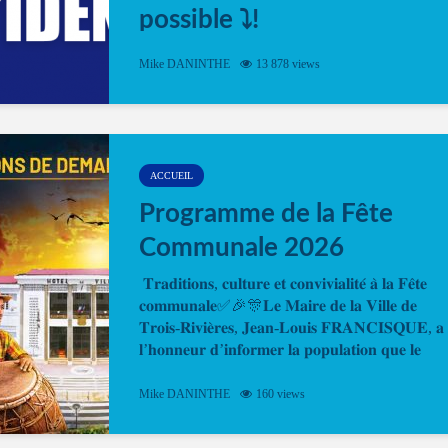
possible ⤵️!
Désormais, il est possible de prendre rendez-vou
Mike DANINTHE
13 878 views
en ligne pour faire ou renouveler la carte d’identi
ou le passeport. Cela vous permettra de gagner d
temps. En quelques clics, votre rendez-vous en
ligne est...
ACCUEIL
Programme de la Fête
Communale 2026
𝐓𝐫𝐚𝐝𝐢𝐭𝐢𝐨𝐧𝐬, 𝐜𝐮𝐥𝐭𝐮𝐫𝐞 𝐞𝐭 𝐜𝐨𝐧𝐯𝐢𝐯𝐢𝐚𝐥𝐢𝐭𝐞́ 𝐚̀ 𝐥𝐚 𝐅𝐞̂𝐭𝐞
𝐜𝐨𝐦𝐦𝐮𝐧𝐚𝐥𝐞✅🎉🎊𝐋𝐞 𝐌𝐚𝐢𝐫𝐞 𝐝𝐞 𝐥𝐚 𝐕𝐢𝐥𝐥𝐞 𝐝𝐞
𝐓𝐫𝐨𝐢𝐬-𝐑𝐢𝐯𝐢𝐞̀𝐫𝐞𝐬, 𝐉𝐞𝐚𝐧-𝐋𝐨𝐮𝐢𝐬 𝐅𝐑𝐀𝐍𝐂𝐈𝐒𝐐𝐔𝐄, 𝐚
𝐥’𝐡𝐨𝐧𝐧𝐞𝐮𝐫 𝐝’𝐢𝐧𝐟𝐨𝐫𝐦𝐞𝐫 𝐥𝐚 𝐩𝐨𝐩𝐮𝐥𝐚𝐭𝐢𝐨𝐧 𝐪𝐮𝐞 𝐥𝐞
𝐩𝐫𝐨𝐠𝐫𝐚𝐦𝐦𝐞 𝐨𝐟𝐟𝐢𝐜𝐢𝐞𝐥 𝐝𝐞 𝐥𝐚 𝐅𝐞̂𝐭𝐞...
Mike DANINTHE
160 views