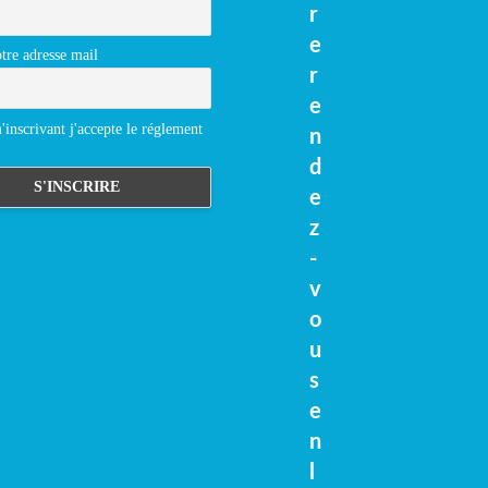
r
e
tre adresse mail
r
e
inscrivant j'accepte le réglement
n
d
e
z
-
v
o
u
s
e
n
l