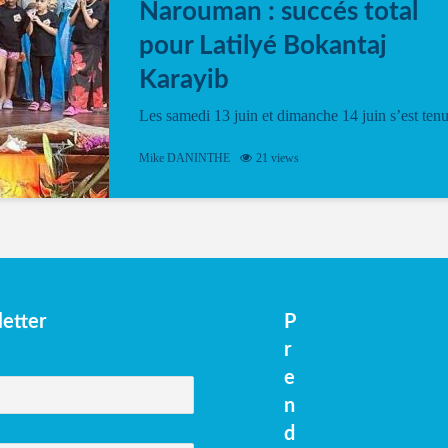
Narouman : succés total
pour Latilyé Bokantaj
Karayib
Les samedi 13 juin et dimanche 14 juin s’est ten
le Gwan VAN Mené Nou Alé, un hommage
vibrant à Pierrot Narouman, organisé par
Mike DANINTHE
21 views
l’association Latilyé Bokantaj Karayib. Ce
spectacle de fin d’année, présenté à la salle...
etter
P
r
e
n
d