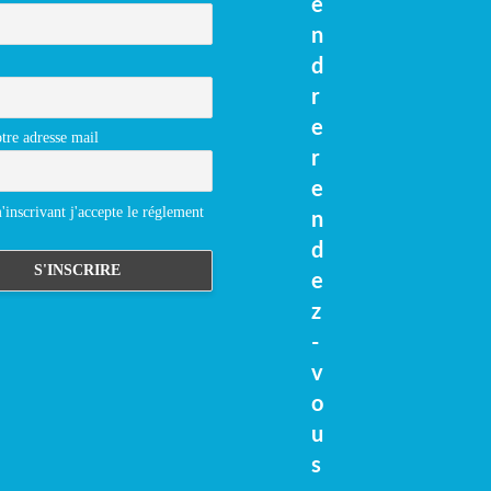
e
n
d
r
e
tre adresse mail
r
e
inscrivant j'accepte le réglement
n
d
e
z
-
v
o
u
s