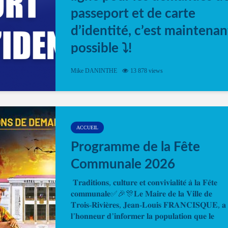
passeport et de carte
d’identité, c’est maintenan
possible ⤵️!
Désormais, il est possible de prendre rendez-vou
Mike DANINTHE
13 878 views
en ligne pour faire ou renouveler la carte d’identi
ou le passeport. Cela vous permettra de gagner d
temps. En quelques clics, votre rendez-vous en
ligne est...
ACCUEIL
Programme de la Fête
Communale 2026
𝐓𝐫𝐚𝐝𝐢𝐭𝐢𝐨𝐧𝐬, 𝐜𝐮𝐥𝐭𝐮𝐫𝐞 𝐞𝐭 𝐜𝐨𝐧𝐯𝐢𝐯𝐢𝐚𝐥𝐢𝐭𝐞́ 𝐚̀ 𝐥𝐚 𝐅𝐞̂𝐭𝐞
𝐜𝐨𝐦𝐦𝐮𝐧𝐚𝐥𝐞✅🎉🎊𝐋𝐞 𝐌𝐚𝐢𝐫𝐞 𝐝𝐞 𝐥𝐚 𝐕𝐢𝐥𝐥𝐞 𝐝𝐞
𝐓𝐫𝐨𝐢𝐬-𝐑𝐢𝐯𝐢𝐞̀𝐫𝐞𝐬, 𝐉𝐞𝐚𝐧-𝐋𝐨𝐮𝐢𝐬 𝐅𝐑𝐀𝐍𝐂𝐈𝐒𝐐𝐔𝐄, 𝐚
𝐥’𝐡𝐨𝐧𝐧𝐞𝐮𝐫 𝐝’𝐢𝐧𝐟𝐨𝐫𝐦𝐞𝐫 𝐥𝐚 𝐩𝐨𝐩𝐮𝐥𝐚𝐭𝐢𝐨𝐧 𝐪𝐮𝐞 𝐥𝐞
𝐩𝐫𝐨𝐠𝐫𝐚𝐦𝐦𝐞 𝐨𝐟𝐟𝐢𝐜𝐢𝐞𝐥 𝐝𝐞 𝐥𝐚 𝐅𝐞̂𝐭𝐞...