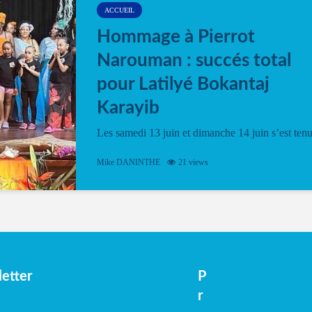
ACCUEIL
Hommage à Pierrot
Narouman : succés total
pour Latilyé Bokantaj
Karayib
Les samedi 13 juin et dimanche 14 juin s’est ten
le Gwan VAN Mené Nou Alé, un hommage
vibrant à Pierrot Narouman, organisé par
Mike DANINTHE
21 views
l’association Latilyé Bokantaj Karayib. Ce
spectacle de fin d’année, présenté à la salle...
etter
P
r