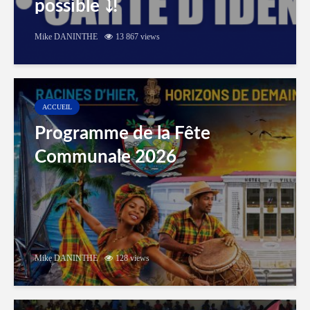
possible ⤵️!
Mike DANINTHE
13 867 views
ACCUEIL
Programme de la Fête
Communale 2026
Mike DANINTHE
128 views