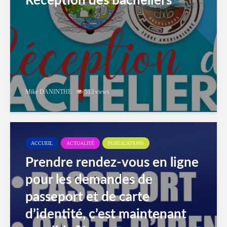
Réception des bacheliers
Mike DANINTHE
513 views
ACCUEIL
ACTUALITÉ
PUBLICATIONS
Prendre rendez-vous en ligne
pour les demandes de
passeport et de carte
d’identité, c’est maintenant