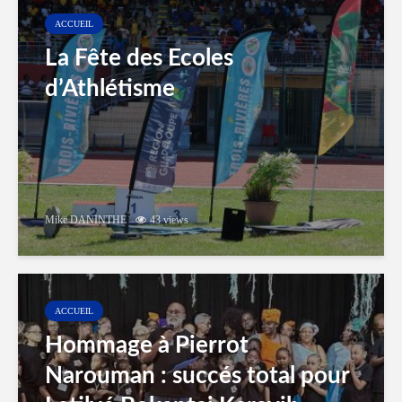
ACCUEIL
La Fête des Ecoles
d’Athlétisme
Mike DANINTHE
43 views
ACCUEIL
Hommage à Pierrot
Narouman : succés total pour