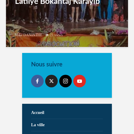
Latilyé Bokantaj Karayib
Mike DANINTHE
21 views
Nous suivre
Accueil
La ville