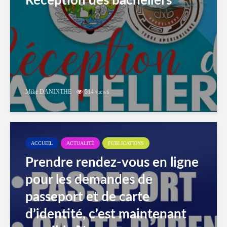
Réception des bacheliers
Mike DANINTHE
514 views
ACCUEIL
ACTUALITÉ
PUBLICATIONS
Prendre rendez-vous en ligne
pour les demandes de
passeport et de carte
d’identité, c’est maintenant