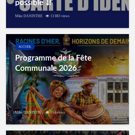
possible ⤵️!
Mike DANINTHE
13 883 views
ACCUEIL
Programme de la Fête
Communale 2026
Mike DANINTHE
184 views