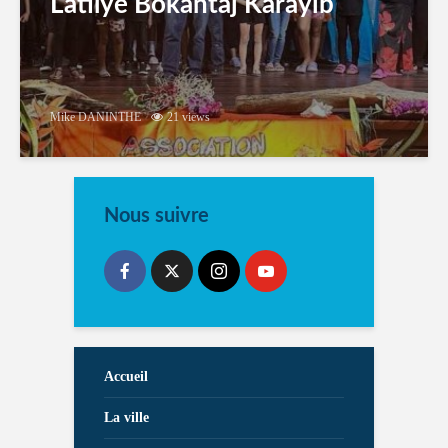
Latilyé Bokantaj Karayib
Mike DANINTHE
21 views
Nous suivre
Accueil
La ville