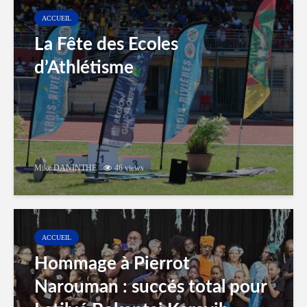
ACCUEIL
La Fête des Ecoles
d’Athlétisme
Mike DANINTHE
46 views
ACCUEIL
Hommage à Pierrot
Narouman : succés total pour