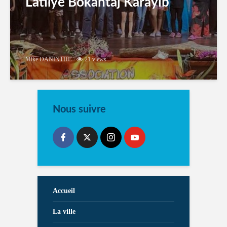
Latilyé Bokantaj Karayib
Mike DANINTHE
21 views
Nous suivre
Accueil
La ville