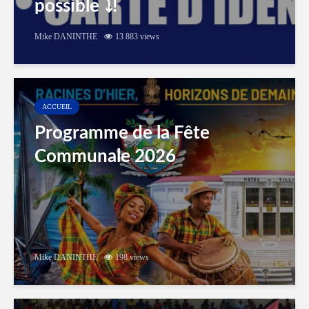
possible ⤵️!
Mike DANINTHE
13 883 views
ACCUEIL
Programme de la Fête
Communale 2026
Mike DANINTHE
198 views