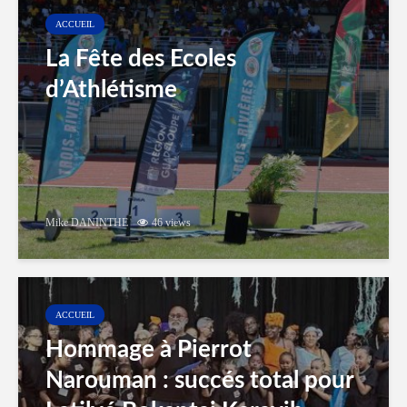
ACCUEIL
La Fête des Ecoles
d’Athlétisme
Mike DANINTHE
46 views
ACCUEIL
Hommage à Pierrot
Narouman : succés total pour