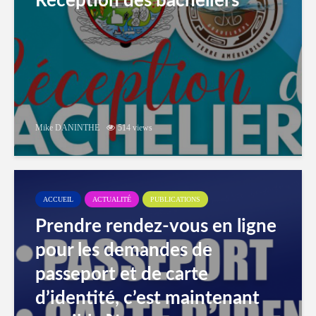
Réception des bacheliers
Mike DANINTHE
514 views
ACCUEIL
ACTUALITÉ
PUBLICATIONS
Prendre rendez-vous en ligne
pour les demandes de
passeport et de carte
d’identité, c’est maintenant