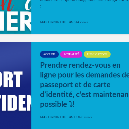
:
Mike DANINTHE
514 views
ACCUEIL
ACTUALITÉ
PUBLICATIONS
Prendre rendez-vous en
ligne pour les demandes d
passeport et de carte
d’identité, c’est maintenan
possible ⤵️!
Désormais, il est possible de prendre rendez-vou
Mike DANINTHE
13 878 views
en ligne pour faire ou renouveler la carte d’identi
ou le passeport. Cela vous permettra de gagner d