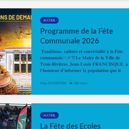
temps. En quelques clics, votre rendez-vous en
ligne est...
ACCUEIL
Programme de la Fête
Communale 2026
𝐓𝐫𝐚𝐝𝐢𝐭𝐢𝐨𝐧𝐬, 𝐜𝐮𝐥𝐭𝐮𝐫𝐞 𝐞𝐭 𝐜𝐨𝐧𝐯𝐢𝐯𝐢𝐚𝐥𝐢𝐭𝐞́ 𝐚̀ 𝐥𝐚 𝐅𝐞̂𝐭𝐞
𝐜𝐨𝐦𝐦𝐮𝐧𝐚𝐥𝐞✅🎉🎊𝐋𝐞 𝐌𝐚𝐢𝐫𝐞 𝐝𝐞 𝐥𝐚 𝐕𝐢𝐥𝐥𝐞 𝐝𝐞
𝐓𝐫𝐨𝐢𝐬-𝐑𝐢𝐯𝐢𝐞̀𝐫𝐞𝐬, 𝐉𝐞𝐚𝐧-𝐋𝐨𝐮𝐢𝐬 𝐅𝐑𝐀𝐍𝐂𝐈𝐒𝐐𝐔𝐄, 𝐚
𝐥’𝐡𝐨𝐧𝐧𝐞𝐮𝐫 𝐝’𝐢𝐧𝐟𝐨𝐫𝐦𝐞𝐫 𝐥𝐚 𝐩𝐨𝐩𝐮𝐥𝐚𝐭𝐢𝐨𝐧 𝐪𝐮𝐞 𝐥𝐞
𝐩𝐫𝐨𝐠𝐫𝐚𝐦𝐦𝐞 𝐨𝐟𝐟𝐢𝐜𝐢𝐞𝐥 𝐝𝐞 𝐥𝐚 𝐅𝐞̂𝐭𝐞...
Mike DANINTHE
160 views
ACCUEIL
La Fête des Ecoles