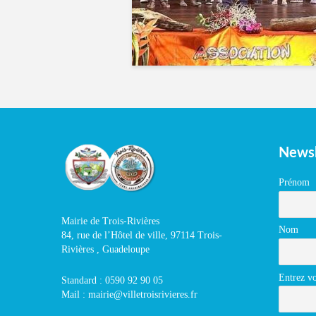
Newsl
Prénom
Mairie de Trois-Rivières
Nom
84, rue de l’Hôtel de ville, 97114 Trois-
Rivières , Guadeloupe
Entrez vo
Standard : 0590 92 90 05
Mail : mairie@villetroisrivieres.fr