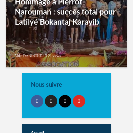
Hommage à Pierrot
Narouman : succés total pour
Latilyé Bokantaj Karayib
Mike DANINTHE
21 views
Nous suivre
Accueil