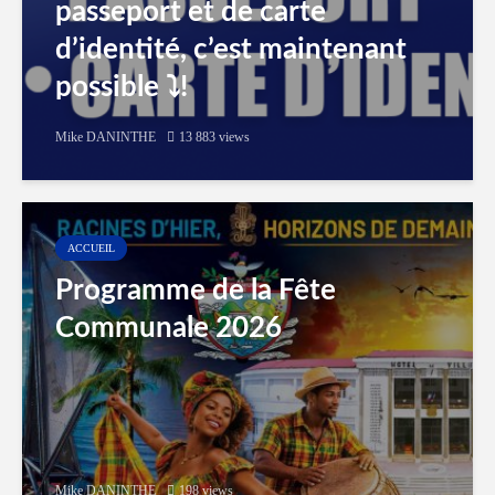
passeport et de carte
d’identité, c’est maintenant
possible ⤵️!
Mike DANINTHE
13 883 views
ACCUEIL
Programme de la Fête
Communale 2026
Mike DANINTHE
198 views