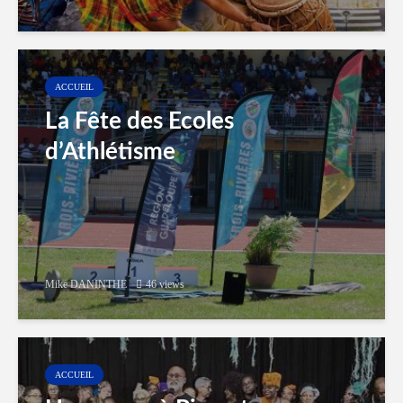
ACCUEIL
La Fête des Ecoles
d’Athlétisme
Mike DANINTHE
46 views
ACCUEIL