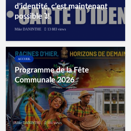
d’identité, c’est maintenant
possible ⤵️!
Mike DANINTHE
13 883 views
ACCUEIL
Programme de la Fête
Communale 2026
Mike DANINTHE
184 views