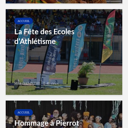
ACCUEIL
La Fête des Ecoles
d’Athlétisme
Mike DANINTHE
46 views
ACCUEIL
Hommage à Pierrot