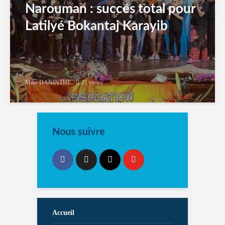
Narouman : succés total pour
Latilyé Bokantaj Karayib
Mike DANINTHE
21 views
Nous suivre
Accueil