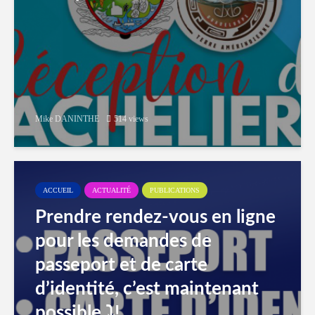
Mike DANINTHE
514 views
ACCUEIL
ACTUALITÉ
PUBLICATIONS
Prendre rendez-vous en ligne
pour les demandes de
passeport et de carte
d’identité, c’est maintenant
possible ⤵️!