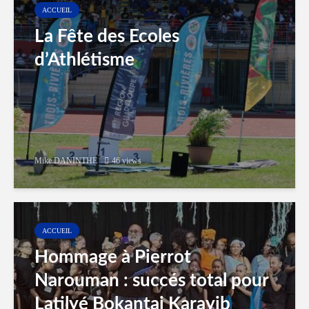
ACCUEIL
La Fête des Ecoles
d’Athlétisme
Mike DANINTHE
46 views
ACCUEIL
Hommage à Pierrot
Narouman : succés total pour
Latilyé Bokantaj Karayib