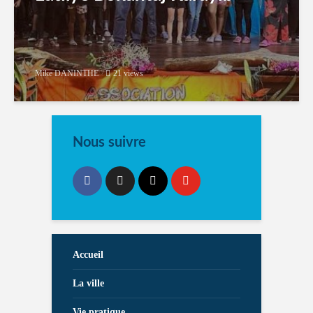
Mike DANINTHE
21 views
Nous suivre
Accueil
La ville
Vie pratique