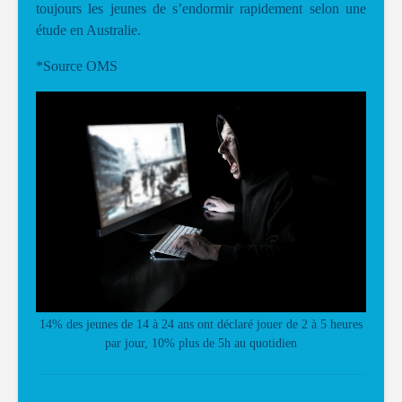
toujours les jeunes de s’endormir rapidement selon une
étude en Australie.
*Source OMS
14% des jeunes de 14 à 24 ans ont déclaré jouer de 2 à 5 heures
par jour, 10% plus de 5h au quotidien