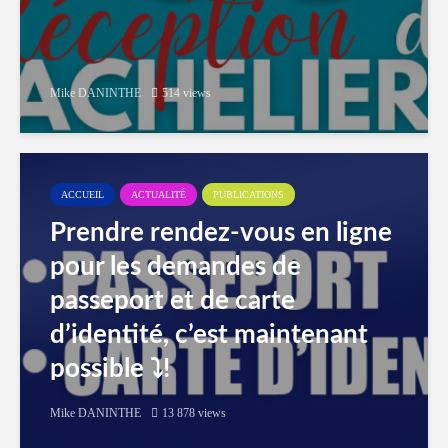
Mike DANINTHE
514 views
ACCUEIL
ACTUALITÉ
PUBLICATIONS
Prendre rendez-vous en ligne
pour les demandes de
passeport et de carte
d’identité, c’est maintenant
possible ⤵️!
Mike DANINTHE
13 878 views