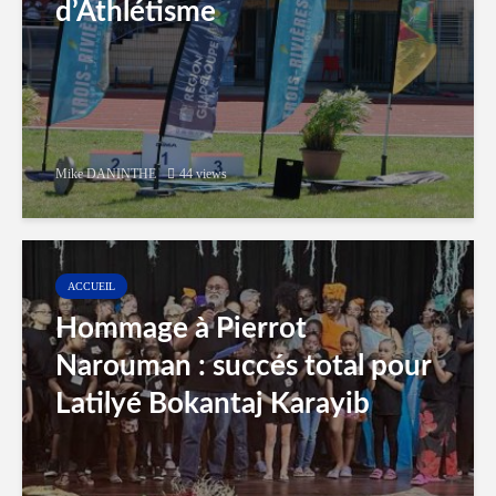
d’Athlétisme
Mike DANINTHE
44 views
ACCUEIL
Hommage à Pierrot
Narouman : succés total pour
Latilyé Bokantaj Karayib