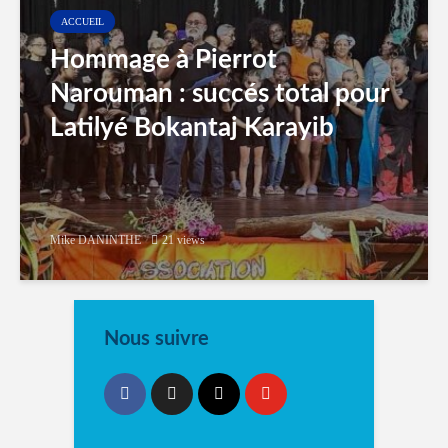
ACCUEIL
Hommage à Pierrot
Narouman : succés total pour
Latilyé Bokantaj Karayib
Mike DANINTHE
21 views
Nous suivre