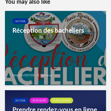
You may also like
ACCUEIL
Réception des bacheliers
Mike DANINTHE
514 views
ACCUEIL
ACTUALITÉ
PUBLICATIONS
Prendre rendez-vous en ligne