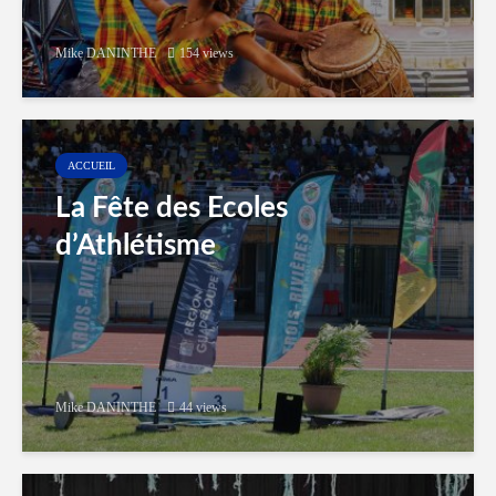
Mike DANINTHE
154 views
ACCUEIL
La Fête des Ecoles
d’Athlétisme
Mike DANINTHE
44 views