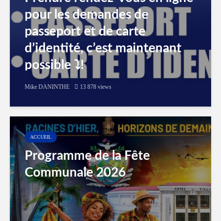
pour les demandes de
passeport et de carte
d’identité, c’est maintenant
possible ⤵️!
Mike DANINTHE
13 878 views
ACCUEIL
Programme de la Fête
Communale 2026