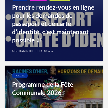
Prendre rendez-vous en ligne
pour les demandes de
passeport et de carte
d’identité, c’est maintenant
possible ⤵️!
Mike DANINTHE
13 883 views
ACCUEIL
Programme de la Fête
Communale 2026