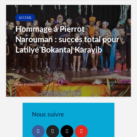
ACCUEIL
Hommage à Pierrot
Narouman : succés total pour
Latilyé Bokantaj Karayib
Mike DANINTHE
21 views
Nous suivre