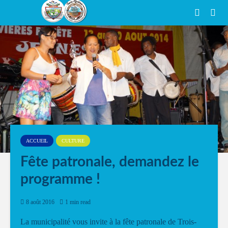
ACCUEIL
CULTURE
Fête patronale, demandez le
programme !
8 août 2016
1 min read
La municipalité vous invite à la fête patronale de Trois-