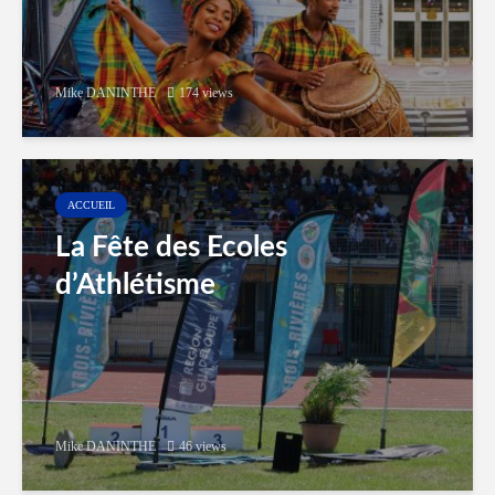
Mike DANINTHE
174 views
ACCUEIL
La Fête des Ecoles
d’Athlétisme
Mike DANINTHE
46 views