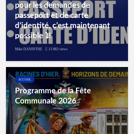
pour les demandes de
passeport et de carte
d’identité, c’est maintenant
possible ⤵️!
Mike DANINTHE
13 883 views
ACCUEIL
Programme de la Fête
Communale 2026