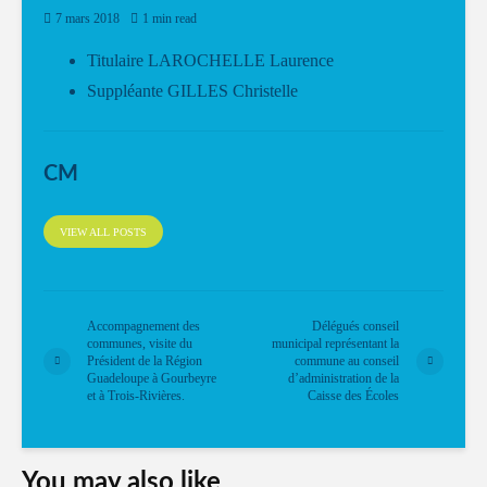
7 mars 2018
1 min read
Titulaire LAROCHELLE Laurence
Suppléante GILLES Christelle
CM
VIEW ALL POSTS
Accompagnement des
Délégués conseil
communes, visite du
municipal représentant la
Président de la Région
commune au conseil
Guadeloupe à Gourbeyre
d’administration de la
et à Trois-Rivières.
Caisse des Écoles
You may also like