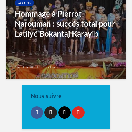
ACCUEIL
Hommage à Pierrot
Narouman : succés total pour
Latilyé Bokantaj Karayib
Mike DANINTHE
21 views
Nous suivre