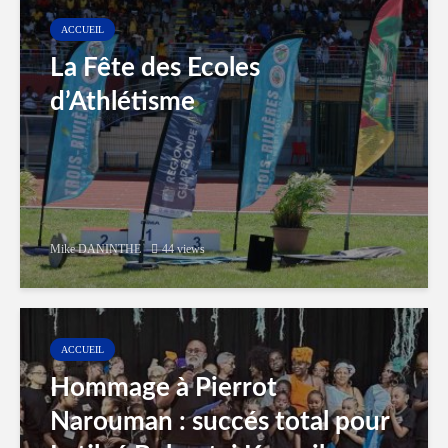
ACCUEIL
La Fête des Ecoles
d’Athlétisme
Mike DANINTHE
44 views
ACCUEIL
Hommage à Pierrot
Narouman : succés total pour