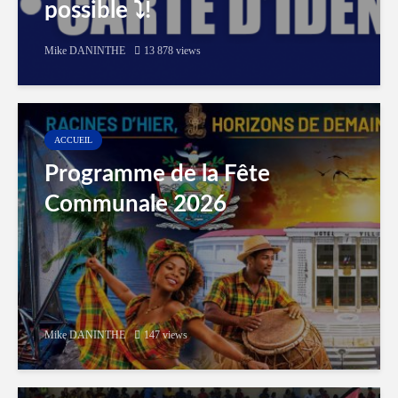
possible ⤵️!
Mike DANINTHE
13 878 views
ACCUEIL
Programme de la Fête
Communale 2026
Mike DANINTHE
147 views