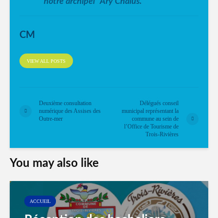
notre archipel” Ary Chalus.
CM
VIEW ALL POSTS
Deuxième consultation
Délégués conseil
numérique des Assises des
municipal représentant la
Outre-mer
commune au sein de
l’Office de Tourisme de
Trois-Rivières
You may also like
ACCUEIL