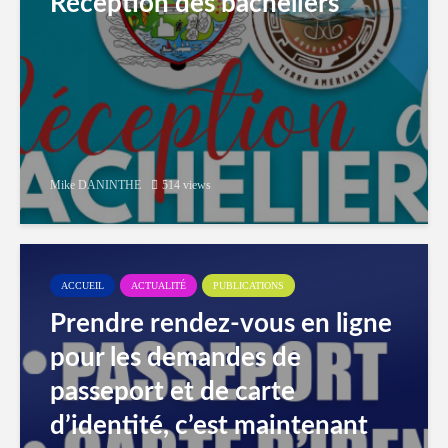
Réception des bacheliers
Mike DANINTHE
514 views
ACCUEIL
ACTUALITÉ
PUBLICATIONS
Prendre rendez-vous en ligne
pour les demandes de
passeport et de carte
d’identité, c’est maintenant