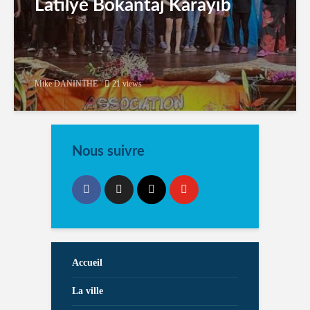
Latilyé Bokantaj Karayib
Mike DANINTHE
21 views
Nous suivre
Accueil
La ville