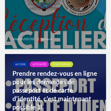
Mike DANINTHE
514 views
ACCUEIL
ACTUALITÉ
PUBLICATIONS
Prendre rendez-vous en ligne
pour les demandes de
passeport et de carte
d’identité, c’est maintenant
possible ⤵️!