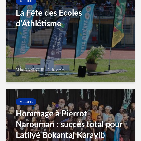
ACCUEIL
La Fête des Ecoles
d’Athlétisme
Mike DANINTHE
46 views
ACCUEIL
Hommage à Pierrot
Narouman : succés total pour
Latilyé Bokantaj Karayib