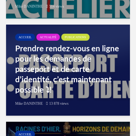
Mike DANINTHE
514 views
ACCUEIL
ACTUALITÉ
PUBLICATIONS
Prendre rendez-vous en ligne
pour les demandes de
passeport et de carte
d’identité, c’est maintenant
possible ⤵️!
Mike DANINTHE
13 878 views
ACCUEIL