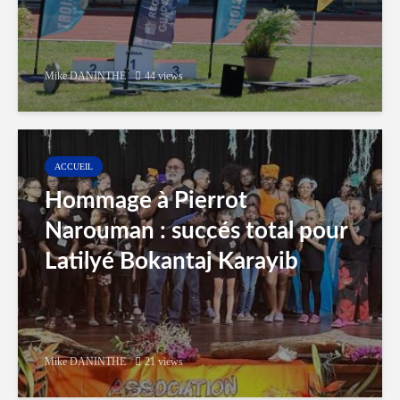
Mike DANINTHE
44 views
ACCUEIL
Hommage à Pierrot
Narouman : succés total pour
Latilyé Bokantaj Karayib
Mike DANINTHE
21 views