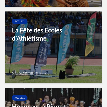
ACCUEIL
La Fête des Ecoles
d’Athlétisme
Mike DANINTHE
46 views
ACCUEIL