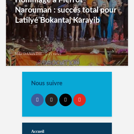
Hommage à Pierrot
Narouman : succés total pour
Latilyé Bokantaj Karayib
Mike DANINTHE
21 views
Nous suivre
Accueil