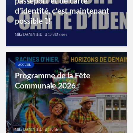
passeport et de carte
d’identité, c’est maintenant
possible ⤵️!
Mike DANINTHE
13 883 views
ACCUEIL
Programme de la Fête
Communale 2026
Mike DANINTHE
186 views