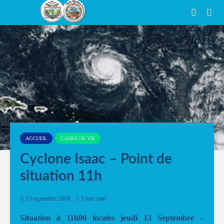
ACCUEIL
CADRE DE VIE
Cyclone Isaac – Point de
situation 11h
13 septembre 2018
1 min read
Situation à 11h00 locales jeudi 13 Septembre –