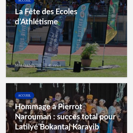
ACCUEIL
La Fête des Ecoles
d’Athlétisme
Mike DANINTHE
46 views
ACCUEIL
Hommage à Pierrot
Narouman : succés total pour
Latilyé Bokantaj Karayib