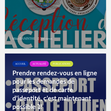
Mike DANINTHE
514 views
ACCUEIL
ACTUALITÉ
PUBLICATIONS
Prendre rendez-vous en ligne
pour les demandes de
passeport et de carte
d’identité, c’est maintenant
possible ⤵️!