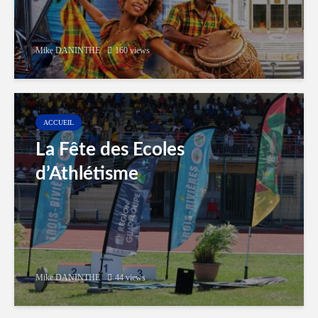
Mike DANINTHE
160 views
ACCUEIL
La Fête des Ecoles
d’Athlétisme
Mike DANINTHE
44 views