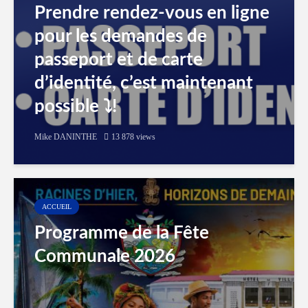
Prendre rendez-vous en ligne
pour les demandes de
passeport et de carte
d’identité, c’est maintenant
possible ⤵️!
Mike DANINTHE
13 878 views
ACCUEIL
Programme de la Fête
Communale 2026