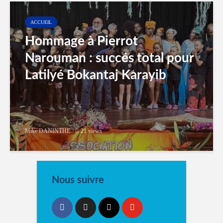
ACCUEIL
Hommage à Pierrot
Narouman : succés total pour
Latilyé Bokantaj Karayib
Mike DANINTHE
21 views
Nous suivre