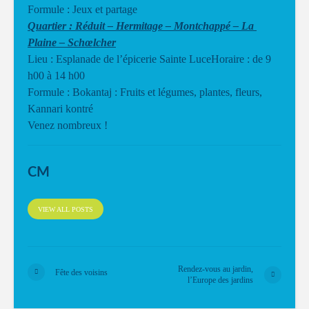
Formule : Jeux et partage
Quartier : Réduit – Hermitage – Montchappé – La
Plaine – Schœlcher
Lieu : Esplanade de l’épicerie Sainte LuceHoraire : de 9
h00 à 14 h00
Formule : Bokantaj : Fruits et légumes, plantes, fleurs,
Kannari kontré
Venez nombreux !
CM
VIEW ALL POSTS
Rendez-vous au jardin,
Fête des voisins
l’Europe des jardins