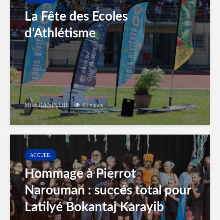
La Fête des Ecoles
d’Athlétisme
Mike DANINTHE
43 views
ACCUEIL
Hommage à Pierrot
Narouman : succés total pour
Latilyé Bokantaj Karayib