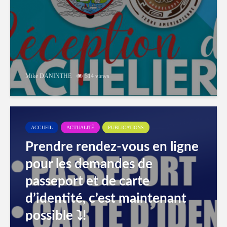
Mike DANINTHE
514 views
ACCUEIL
ACTUALITÉ
PUBLICATIONS
Prendre rendez-vous en ligne
pour les demandes de
passeport et de carte
d’identité, c’est maintenant
possible ⤵️!