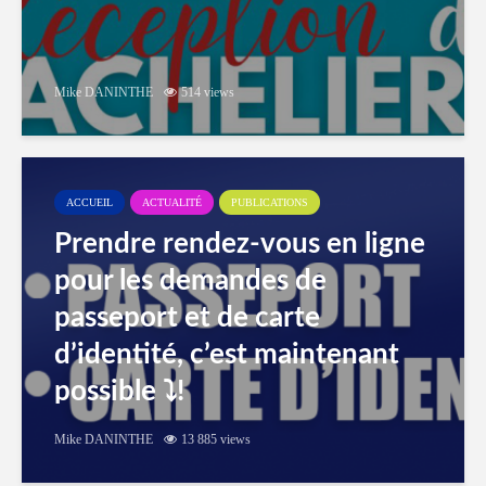
Mike DANINTHE
514 views
ACCUEIL
ACTUALITÉ
PUBLICATIONS
Prendre rendez-vous en ligne
pour les demandes de
passeport et de carte
d’identité, c’est maintenant
possible ⤵️!
Mike DANINTHE
13 885 views