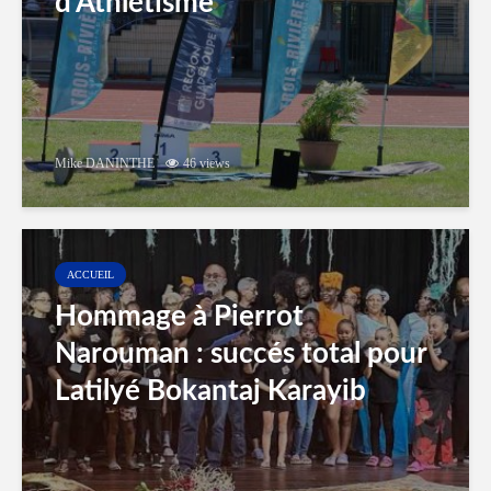
d’Athlétisme
Mike DANINTHE
46 views
ACCUEIL
Hommage à Pierrot
Narouman : succés total pour
Latilyé Bokantaj Karayib