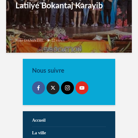
Latilyé Bokantaj Karayib
Mike DANINTHE
22 views
Nous suivre
Accueil
La ville