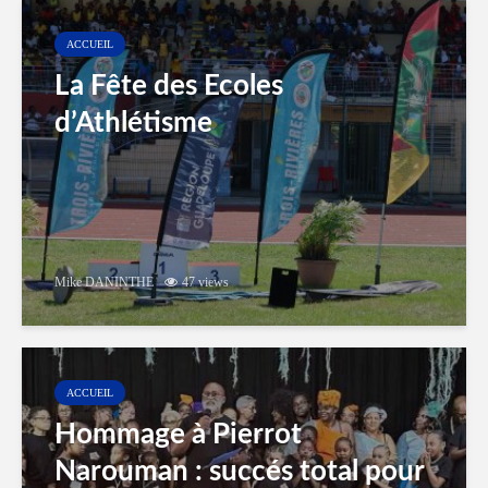
ACCUEIL
La Fête des Ecoles
d’Athlétisme
Mike DANINTHE
47 views
ACCUEIL
Hommage à Pierrot
Narouman : succés total pour