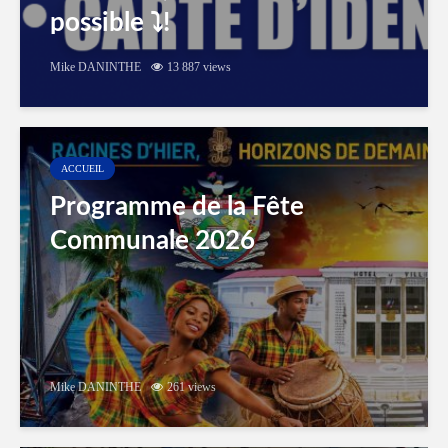
possible ⤵️!
Mike DANINTHE
13 887 views
ACCUEIL
Programme de la Fête
Communale 2026
Mike DANINTHE
261 views