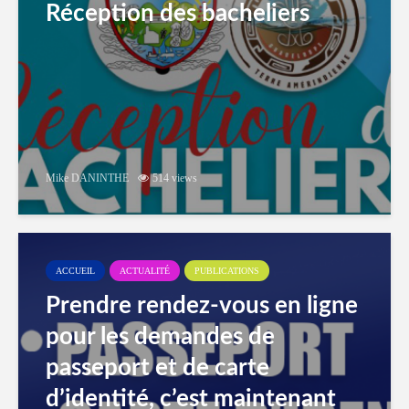
Réception des bacheliers
Mike DANINTHE
514 views
ACCUEIL
ACTUALITÉ
PUBLICATIONS
Prendre rendez-vous en ligne
pour les demandes de
passeport et de carte
d’identité, c’est maintenant