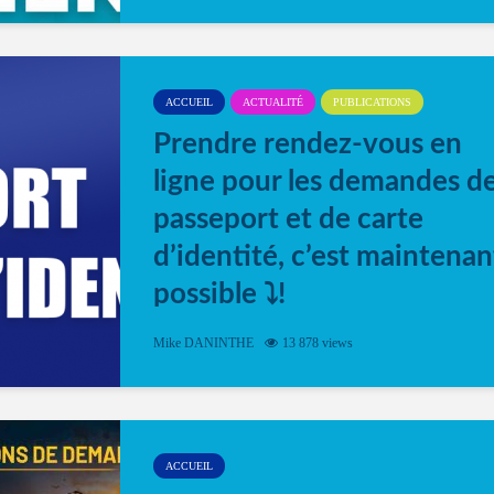
ACCUEIL
ACTUALITÉ
PUBLICATIONS
Prendre rendez-vous en
ligne pour les demandes d
passeport et de carte
d’identité, c’est maintenan
possible ⤵️!
Désormais, il est possible de prendre rendez-vou
Mike DANINTHE
13 878 views
en ligne pour faire ou renouveler la carte d’identi
ou le passeport. Cela vous permettra de gagner d
temps. En quelques clics, votre rendez-vous en
ligne est...
ACCUEIL