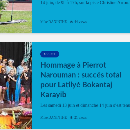
14 juin, de 9h à 17h, sur la piste Christine Arron.
Mike DANINTHE
44 views
ACCUEIL
Hommage à Pierrot
Narouman : succés total
pour Latilyé Bokantaj
Karayib
Les samedi 13 juin et dimanche 14 juin s’est ten
le Gwan VAN Mené Nou Alé, un hommage
vibrant à Pierrot Narouman, organisé par
Mike DANINTHE
21 views
l’association Latilyé Bokantaj Karayib. Ce