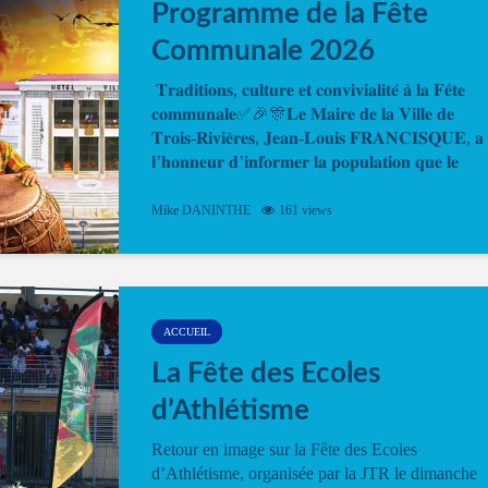
Programme de la Fête
Communale 2026
𝐓𝐫𝐚𝐝𝐢𝐭𝐢𝐨𝐧𝐬, 𝐜𝐮𝐥𝐭𝐮𝐫𝐞 𝐞𝐭 𝐜𝐨𝐧𝐯𝐢𝐯𝐢𝐚𝐥𝐢𝐭𝐞́ 𝐚̀ 𝐥𝐚 𝐅𝐞̂𝐭𝐞
𝐜𝐨𝐦𝐦𝐮𝐧𝐚𝐥𝐞✅🎉🎊𝐋𝐞 𝐌𝐚𝐢𝐫𝐞 𝐝𝐞 𝐥𝐚 𝐕𝐢𝐥𝐥𝐞 𝐝𝐞
𝐓𝐫𝐨𝐢𝐬-𝐑𝐢𝐯𝐢𝐞̀𝐫𝐞𝐬, 𝐉𝐞𝐚𝐧-𝐋𝐨𝐮𝐢𝐬 𝐅𝐑𝐀𝐍𝐂𝐈𝐒𝐐𝐔𝐄, 𝐚
𝐥’𝐡𝐨𝐧𝐧𝐞𝐮𝐫 𝐝’𝐢𝐧𝐟𝐨𝐫𝐦𝐞𝐫 𝐥𝐚 𝐩𝐨𝐩𝐮𝐥𝐚𝐭𝐢𝐨𝐧 𝐪𝐮𝐞 𝐥𝐞
𝐩𝐫𝐨𝐠𝐫𝐚𝐦𝐦𝐞 𝐨𝐟𝐟𝐢𝐜𝐢𝐞𝐥 𝐝𝐞 𝐥𝐚 𝐅𝐞̂𝐭𝐞...
Mike DANINTHE
161 views
ACCUEIL
La Fête des Ecoles
d’Athlétisme
Retour en image sur la Fête des Ecoles
d’Athlétisme, organisée par la JTR le dimanche